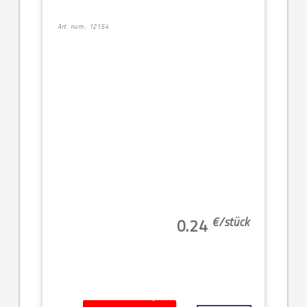
Art. num.: 12154
€/
stück
0.24