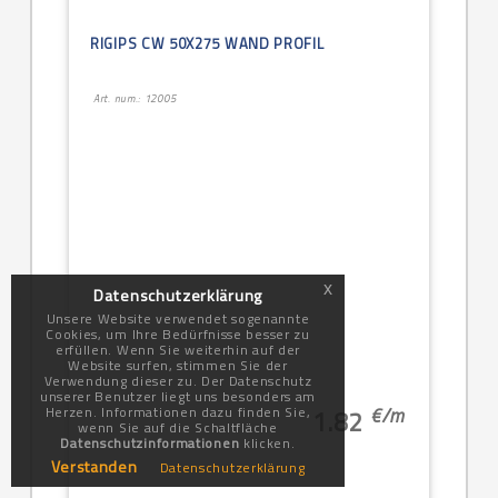
RIGIPS CW 50X275 WAND PROFIL
Art. num.: 12005
x
Datenschutzerklärung
Unsere Website verwendet sogenannte
Cookies, um Ihre Bedürfnisse besser zu
erfüllen. Wenn Sie weiterhin auf der
Website surfen, stimmen Sie der
Verwendung dieser zu. Der Datenschutz
unserer Benutzer liegt uns besonders am
€/
m
Herzen. Informationen dazu finden Sie,
1.82
wenn Sie auf die Schaltfläche
Datenschutzinformationen
klicken.
Verstanden
Datenschutzerklärung