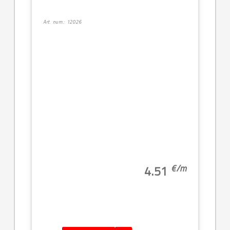
Art. num.: 12026
€/
m
4.51