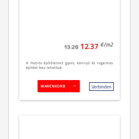
€/
m2
12.37
13.28
A Habito építőlemez gyors, könnyű és rugalmas
építést tesz lehetővé.
Verbinden
WARENKORB