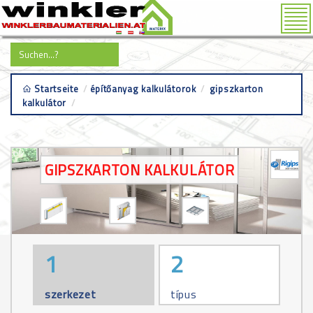
Tog
nav
Startseite
/
építőanyag kalkulátorok
/
gipszkarton
kalkulátor
/
1. lépés szerkezet választása
GIPSZKARTON KALKULÁTOR
1
2
szerkezet
típus