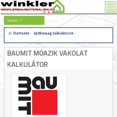
Tog
nav
Startseite
/
építőanyag kalkulátorok
/
baumit mozaik
vakolat kalkulátor
BAUMIT MOAZIK VAKOLAT
KALKULÁTOR