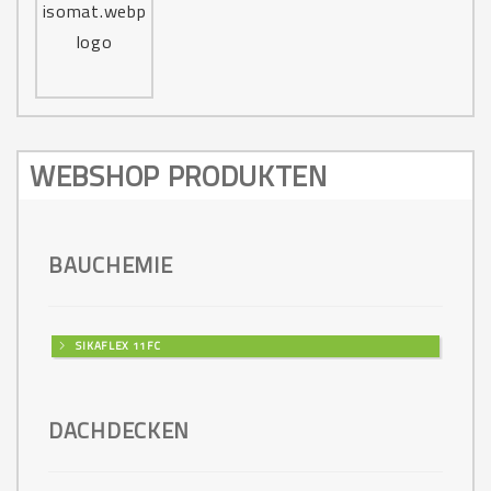
M302
WEBSHOP PRODUKTEN
M320
BAUCHEMIE
M321
SIKAFLEX 11FC
M322
DACHDECKEN