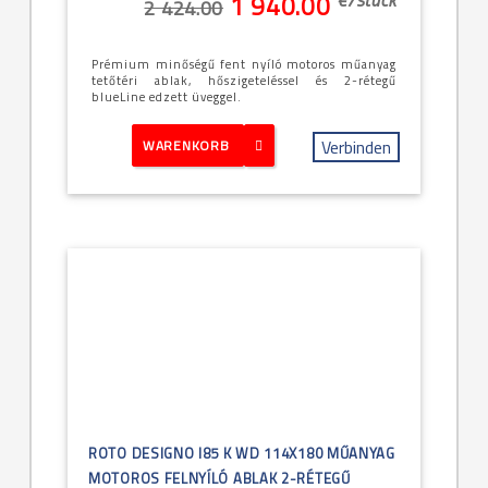
1 940.00
2 424.00
Prémium minőségű fent nyíló motoros műanyag
tetőtéri ablak, hőszigeteléssel és 2-rétegű
blueLine edzett üveggel.
Verbinden
WARENKORB
ROTO DESIGNO I85 K WD 114X180 MŰANYAG
MOTOROS FELNYÍLÓ ABLAK 2-RÉTEGŰ