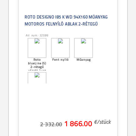
ROTO DESIGNO I85 K WD 94X160 MŰANYAG
MOTOROS FELNYÍLÓ ABLAK 2-RÉTEGŰ
Art. num.: 32586
Roto
Fent nyíló
Műanyag
blueLine (5)
2-rétegű
edzett üveg
[25]--
-94x160cm
(PK10 -
9/16)
€/
stück
1 866.00
2 332.00