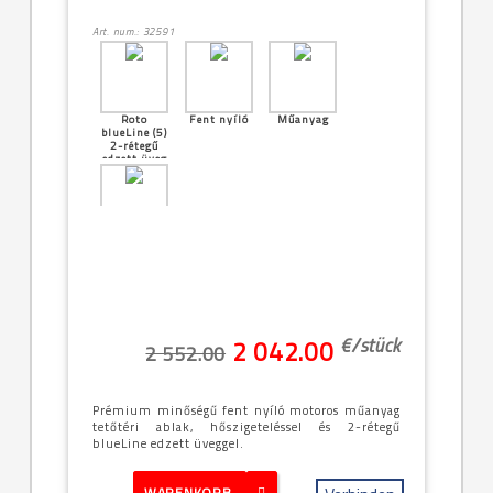
Art. num.: 32591
Roto
Fent nyíló
Műanyag
blueLine (5)
2-rétegű
edzett üveg
[30]--
-114x180cm
(11/18)
€/
stück
2 042.00
2 552.00
Prémium minőségű fent nyíló motoros műanyag
tetőtéri ablak, hőszigeteléssel és 2-rétegű
blueLine edzett üveggel.
WARENKORB