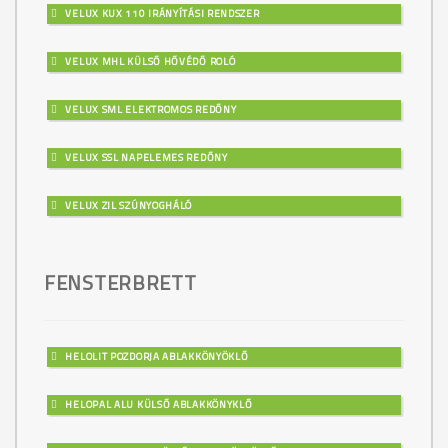
VELUX KUX 110 IRÁNYÍTÁSI RENDSZER
VELUX MHL KÜLSŐ HŐVÉDŐ ROLÓ
VELUX SML ELEKTROMOS REDŐNY
VELUX SSL NAPELEMES REDŐNY
VELUX ZIL SZÚNYOGHÁLÓ
FENSTERBRETT
HELOLIT POZDORJA ABLAKKÖNYÖKLŐ
HELOPAL ALU KÜLSŐ ABLAKKÖNYKLŐ