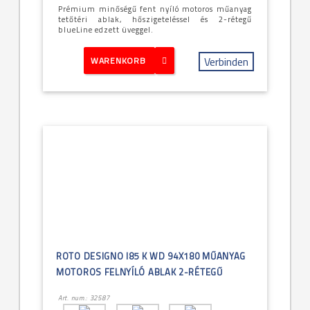
Prémium minőségű fent nyíló motoros műanyag
tetőtéri ablak, hőszigeteléssel és 2-rétegű
blueLine edzett üveggel.
Verbinden
WARENKORB
ROTO DESIGNO I85 K WD 94X180 MŰANYAG
MOTOROS FELNYÍLÓ ABLAK 2-RÉTEGŰ
Art. num.: 32587