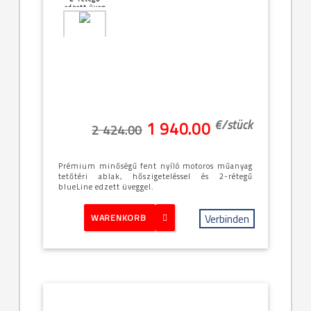
edzett üveg
[32]--
-134x140cm
(UK08 -
13/14)
€/
stück
1 940.00
2 424.00
Prémium minőségű fent nyíló motoros műanyag
tetőtéri ablak, hőszigeteléssel és 2-rétegű
blueLine edzett üveggel.
Verbinden
WARENKORB