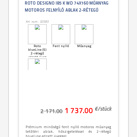
ROTO DESIGNO I85 K WD 74X160 MŰANYAG
MOTOROS FELNYÍLÓ ABLAK 2-RÉTEGŰ
Art. num.: 32583
Roto
Fent nyíló
Műanyag
blueLine (5)
2-rétegű
edzett üveg
[16]--
-74x160cm
(7/16)
€/
stück
1 737.00
2 171.00
Prémium minőségű fent nyíló motoros műanyag
tetőtéri ablak, hőszigeteléssel és 2-rétegű
blueLine edzett üveggel.