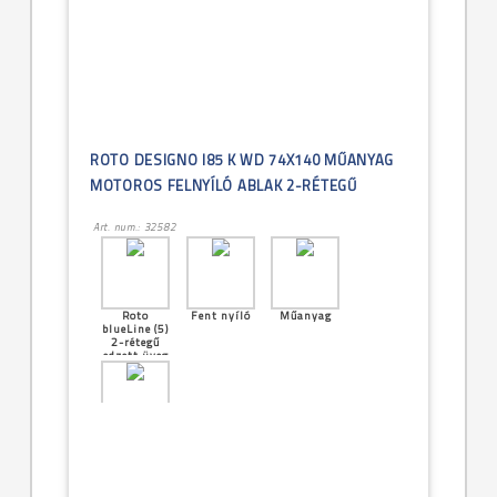
ROTO DESIGNO I85 K WD 74X140 MŰANYAG
MOTOROS FELNYÍLÓ ABLAK 2-RÉTEGŰ
Art. num.: 32582
Roto
Fent nyíló
Műanyag
blueLine (5)
2-rétegű
edzett üveg
[15]--
-74x140cm
(7/14)