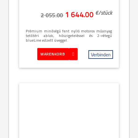
€/
stück
1 644.00
2 055.00
Prémium minőségű fent nyíló motoros műanyag
tetőtéri ablak, hőszigeteléssel és 2-rétegű
blueLine edzett üveggel.
Verbinden
WARENKORB