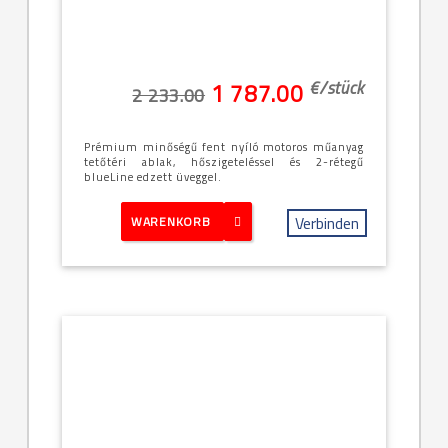
-94x140cm
(PK08 -
9/14)
€/
stück
1 787.00
2 233.00
Prémium minőségű fent nyíló motoros műanyag
tetőtéri ablak, hőszigeteléssel és 2-rétegű
blueLine edzett üveggel.
Verbinden
WARENKORB