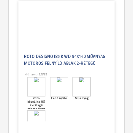
ROTO DESIGNO I85 K WD 94X140 MŰANYAG
MOTOROS FELNYÍLÓ ABLAK 2-RÉTEGŰ
Art. num.: 32585
Roto
Fent nyíló
Műanyag
blueLine (5)
2-rétegű
edzett üveg
[24]--