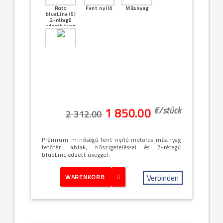
Roto
Fent nyíló
Műanyag
blueLine (5)
2-rétegű
edzett üveg
[17]--
-74x180cm
(7/18)
€/
stück
1 850.00
2 312.00
Prémium minőségű fent nyíló motoros műanyag
tetőtéri ablak, hőszigeteléssel és 2-rétegű
blueLine edzett üveggel.
Verbinden
WARENKORB