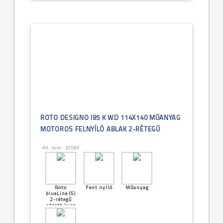
ROTO DESIGNO I85 K WD 114X140 MŰANYAG
MOTOROS FELNYÍLÓ ABLAK 2-RÉTEGŰ
Art. num.: 32589
Roto
Fent nyíló
Műanyag
blueLine (5)
2-rétegű
edzett üveg