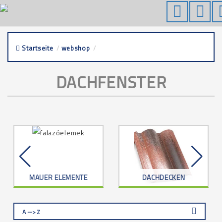
Startseite
/
webshop
/
dachfenster
DACHFENSTER
MAUER ELEMENTE
DACHDECKEN
A --> Z