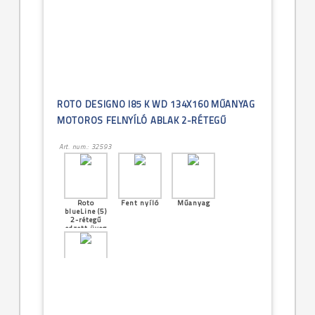
ROTO DESIGNO I85 K WD 134X160 MŰANYAG
MOTOROS FELNYÍLÓ ABLAK 2-RÉTEGŰ
Art. num.: 32593
Roto
Fent nyíló
Műanyag
blueLine (5)
2-rétegű
edzett üveg
[33]--
-134x160cm
(UK10 -
13/16)