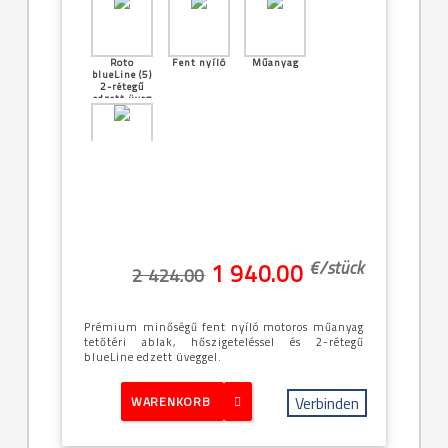
Roto
Fent nyíló
Műanyag
blueLine (5)
2-rétegű
edzett üveg
[26]--
-94x180cm
(9/18)
€/
stück
1 940.00
2 424.00
Prémium minőségű fent nyíló motoros műanyag
tetőtéri ablak, hőszigeteléssel és 2-rétegű
blueLine edzett üveggel.
Verbinden
WARENKORB