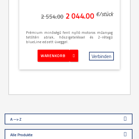
€/
stück
2 044.00
2 554.00
Prémium minőségű fent nyíló motoros műanyag
tetőtéri ablak, hőszigeteléssel és 2-rétegű
blueLine edzett üveggel.
Verbinden
WARENKORB
A --> Z
Alle Produkte