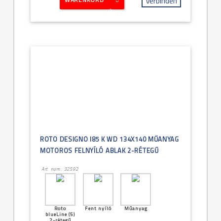
Verbinden
ROTO DESIGNO I85 K WD 134X140 MŰANYAG
MOTOROS FELNYÍLÓ ABLAK 2-RÉTEGŰ
Art. num.: 32592
Roto
Fent nyíló
Műanyag
blueLine (5)
2-rétegű