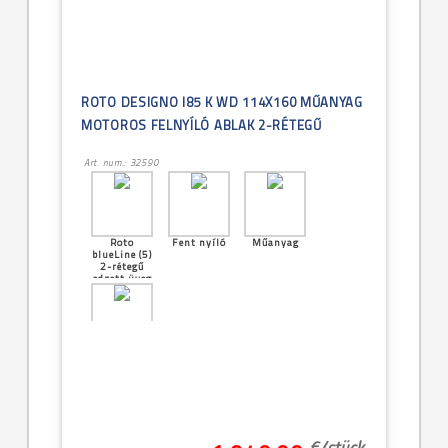
ROTO DESIGNO I85 K WD 114X160 MŰANYAG
MOTOROS FELNYÍLÓ ABLAK 2-RÉTEGŰ
Art. num.: 32590
Roto
Fent nyíló
Műanyag
blueLine (5)
2-rétegű
edzett üveg
[29]--
-114x160cm
(SK10 -
11/16)
€/
stück