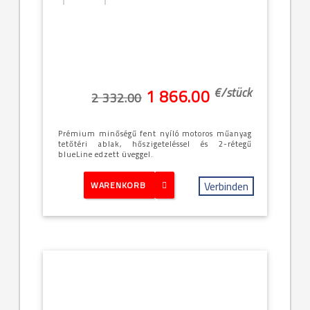
[28]--
-114x140cm
(SK08 -
11/14)
€/
stück
1 866.00
2 332.00
Prémium minőségű fent nyíló motoros műanyag
tetőtéri ablak, hőszigeteléssel és 2-rétegű
blueLine edzett üveggel.
Verbinden
WARENKORB