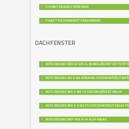
CHARBIT ZSINDELY HÓDFARKÚ
P AND T POLIKARBONÁT ÜREGKAMRÁS
DACHFENSTER
ROTO DESIGNO EDR RX SDS AL BURKOLÓKERET SÍK TETŐF
ROTO DESIGNO I85 K WD MŰANYAG CSÚCSMINŐSÉGŰ MOT
ROTO DESIGNO R85 H WD FA CSÚCSMINŐSÉGŰ ABLAK
ROTO DESIGNO R89 P H WD FA CSÚCSMINŐSÉGŰ ABLAK PA
ROTO DESIGNO WDF R45 H FA ALAP ABLAK