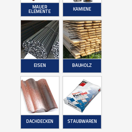
MAUER
KAMIENE
ELEMENTE
EISEN
BAUHOLZ
DACHDECKEN
STAUBWAREN