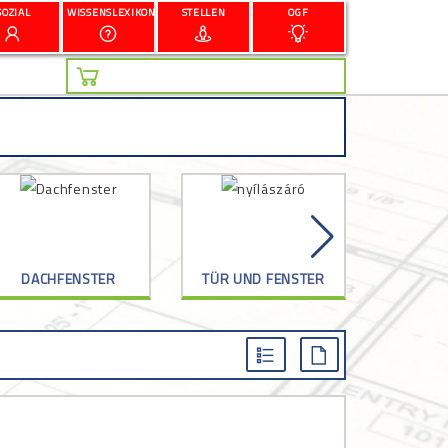
SOZIAL
WISSENSLEXIKON
STELLEN
OGF
DACHFENSTER
TÜR UND FENSTER
G