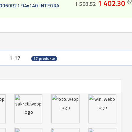
€/
1 402.30
1 593.52
 0060R21 94x140 INTEGRA
4
1-17
17 produkte