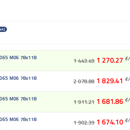
ak]
3065 M06 78x118
€/
1 270.27
1 443.49
4
3065 M06 78x118
€/
1 829.41
2 078.88
2
3065 M06 78x118
€/
1 681.86
1 911.21
1
3065 M06 78x118
€/
1 674.10
1 902.39
0