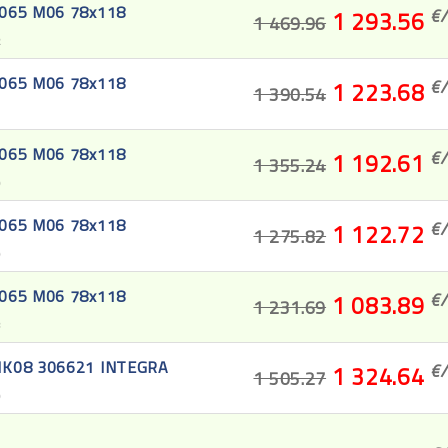
3065 M06 78x118
€/
1 293.56
1 469.96
2
3065 M06 78x118
€/
1 223.68
1 390.54
1
3065 M06 78x118
€/
1 192.61
1 355.24
0
3065 M06 78x118
€/
1 122.72
1 275.82
9
3065 M06 78x118
€/
1 083.89
1 231.69
8
 MK08 306621 INTEGRA
€/
1 324.64
1 505.27
0