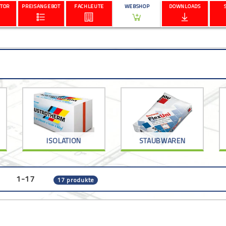
TOR
PREISANGEBOT
FACHLEUTE
WEBSHOP
DOWNLOADS
ISOLATION
STAUBWAREN
1-17
17 produkte