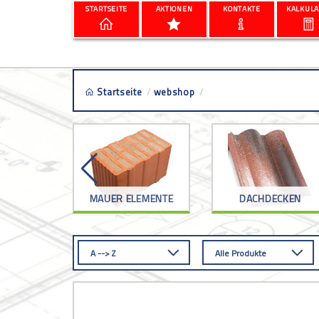
STARTSEITE
AKTIONEN
KONTAKTE
KALKULA
Startseite
/
webshop
/
dachfenster
RKZEUG
MAUER ELEMENTE
DACHDECKEN
A --> Z
Alle Produkte