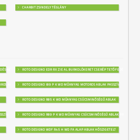
CHARBIT ZSINDELY TÉGLÁNY
EDÉSHEZ
ROTO DESIGNO EDR RX ZIE AL BURKOLÓKERET CSERÉP TETŐFEDÉSHEZ
OROS ABLAK
ROTO DESIGNO I89 P K WD MŰANYAG MOTOROS ABLAK PASSZÍV
ROTO DESIGNO R85 K WD MŰANYAG CSÚCSMINŐSÉGŰ ABLAK
SSZÍV
ROTO DESIGNO R89 P K WD MŰANYAG CSÚCSMINŐSÉGŰ ABLAK PASSZÍV
ROTO DESIGNO WDF R45 H WD FA ALAP ABLAK HŐSZIGETELT