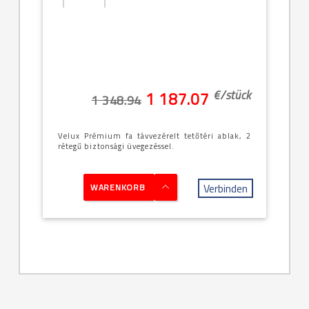
[24]--
-94x140cm
(PK08 -
9/14)
€/
stück
1 187.07
1 348.94
Velux Prémium fa távvezérelt tetőtéri ablak, 2
rétegű biztonsági üvegezéssel.
Verbinden
WARENKORB