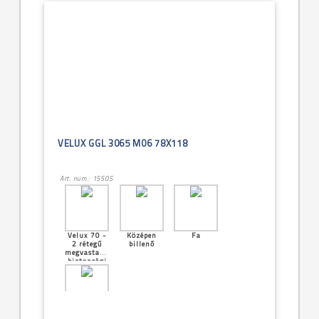
VELUX GGL 3065 M06 78X118
Art. num.: 15505
Velux 70 -
Középen
Fa
2 rétegű
billenő
megvastagított
biztonsági
üveg
[29]--