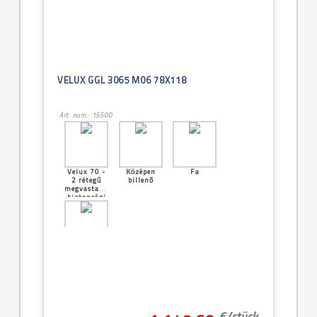
VELUX GGL 3065 M06 78X118
Art. num.: 15500
Velux 70 -
Középen
Fa
2 rétegű
billenő
megvastagított
biztonsági
üveg
[23]--
-94x118cm
(PK06 -
9/11)
€/
stück