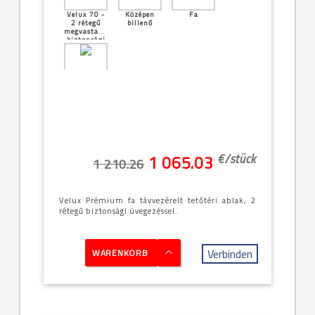
Velux 70 -
Középen
Fa
2 rétegű
billenő
megvastagított
biztonsági
üveg
[12]--
-66x140cm
(FK08)
€/
stück
1 065.03
1 210.26
Velux Prémium fa távvezérelt tetőtéri ablak, 2
rétegű biztonsági üvegezéssel.
Verbinden
WARENKORB