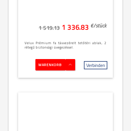
-114x160cm
(SK10 -
11/16)
€/
stück
1 336.83
1 519.13
Velux Prémium fa távvezérelt tetőtéri ablak, 2
rétegű biztonsági üvegezéssel.
Verbinden
WARENKORB