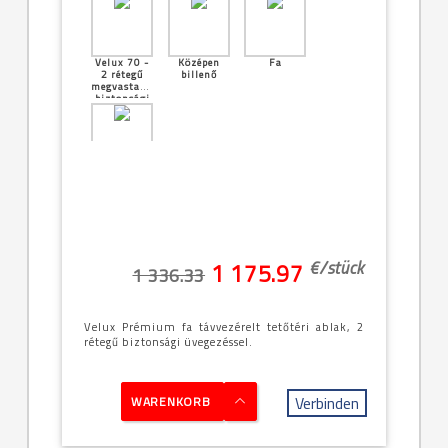
Velux 70 -
Középen
Fa
2 rétegű
billenő
megvastagított
biztonsági
üveg
[27]--
-114x118cm
(SK06 -
11/11)
€/
stück
1 175.97
1 336.33
Velux Prémium fa távvezérelt tetőtéri ablak, 2
rétegű biztonsági üvegezéssel.
Verbinden
WARENKORB