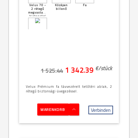
Velux 70 -
Középen
Fa
2 rétegű
billenő
megvastagított
biztonsági
üveg
[32]--
-134x140cm
(UK08 -
13/14)
€/
stück
1 342.39
1 525.44
Velux Prémium fa távvezérelt tetőtéri ablak, 2
rétegű biztonsági üvegezéssel.
Verbinden
WARENKORB