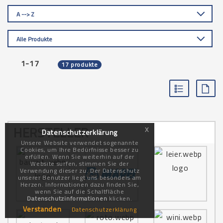
A --> Z
Alle Produkte
1-17
17 produkte
HERSTELLER
x
Datenschutzerklärung
Unsere Website verwendet sogenannte
Cookies, um Ihre Bedürfnisse besser zu
erfüllen. Wenn Sie weiterhin auf der
Website surfen, stimmen Sie der
Verwendung dieser zu. Der Datenschutz
unserer Benutzer liegt uns besonders am
Herzen. Informationen dazu finden Sie,
wenn Sie auf die Schaltfläche
Datenschutzinformationen
klicken.
Verstanden
Datenschutzerklärung