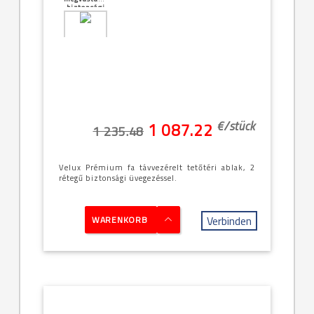
biztonsági
üveg
[20]--
-78x140cm
(MK08)
€/
stück
1 087.22
1 235.48
Velux Prémium fa távvezérelt tetőtéri ablak, 2
rétegű biztonsági üvegezéssel.
Verbinden
WARENKORB