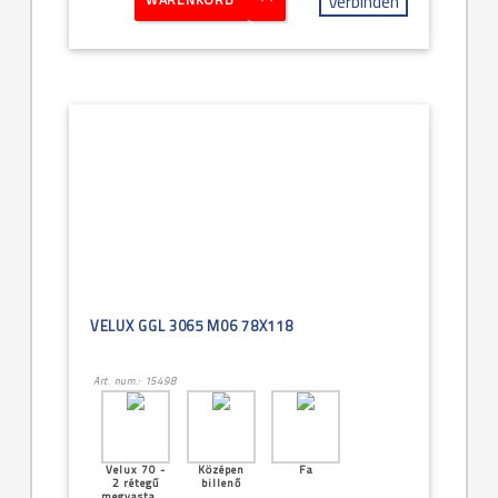
Verbinden
VELUX GGL 3065 M06 78X118
Art. num.: 15498
Velux 70 -
Középen
Fa
2 rétegű
billenő
megvastagított