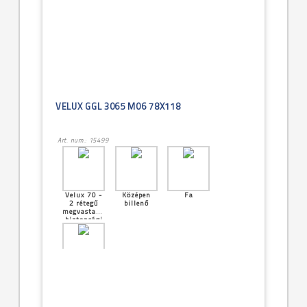
VELUX GGL 3065 M06 78X118
Art. num.: 15499
Velux 70 -
Középen
Fa
2 rétegű
billenő
megvastagított
biztonsági
üveg
[21]--
-78x160cm
(MK10)