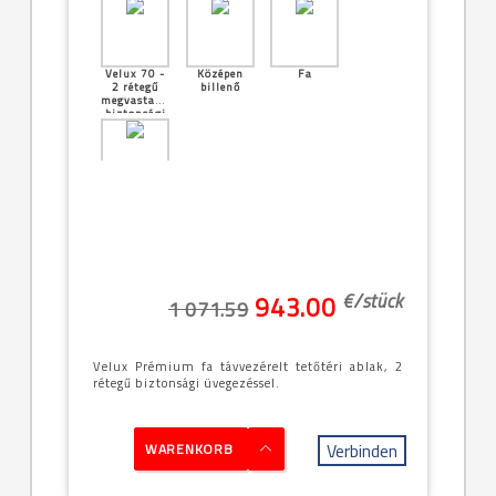
Velux 70 -
Középen
Fa
2 rétegű
billenő
megvastagított
biztonsági
üveg
[05]--
-55x98cm
(CK04)
€/
stück
943.00
1 071.59
Velux Prémium fa távvezérelt tetőtéri ablak, 2
rétegű biztonsági üvegezéssel.
Verbinden
WARENKORB