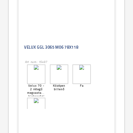
VELUX GGL 3065 M06 78X118
Art. num.: 15497
Velux 70 -
Középen
Fa
2 rétegű
billenő
megvastagított
biztonsági
üveg
[19]--
-78x118cm
(MK06)