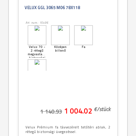
VELUX GGL 3065 M06 78X118
Art. num.: 15496
Velux 70 -
Középen
Fa
2 rétegű
billenő
megvastagított
biztonsági
üveg
[18]--
-78x98cm
(MK04)
€/
stück
1 004.02
1 140.93
Velux Prémium fa távvezérelt tetőtéri ablak, 2
rétegű biztonsági üvegezéssel.