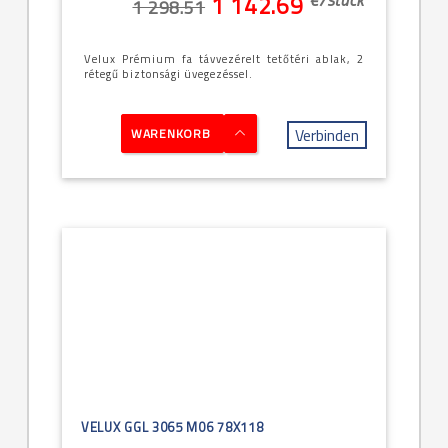
1 142.69
1 298.51
Velux Prémium fa távvezérelt tetőtéri ablak, 2
rétegű biztonsági üvegezéssel.
Verbinden
WARENKORB
VELUX GGL 3065 M06 78X118