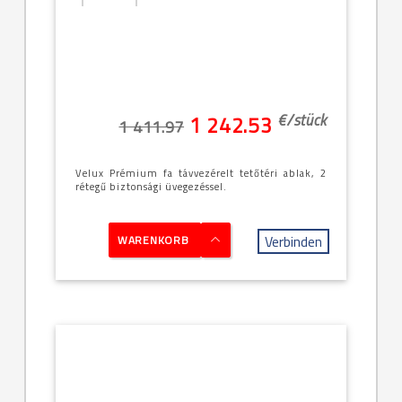
[25]--
-94x160cm
(PK10 -
9/16)
€/
stück
1 242.53
1 411.97
Velux Prémium fa távvezérelt tetőtéri ablak, 2
rétegű biztonsági üvegezéssel.
Verbinden
WARENKORB