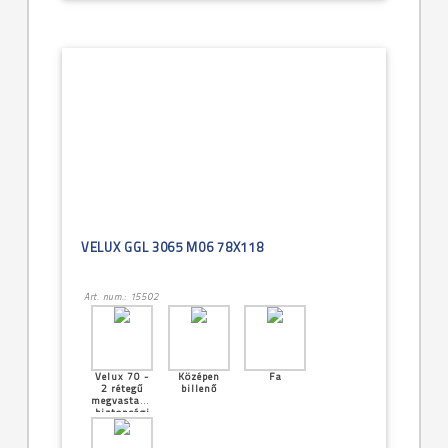
VELUX GGL 3065 M06 78X118
Art. num.: 15502
Velux 70 -
Középen
Fa
2 rétegű
billenő
megvastagított
biztonsági
üveg