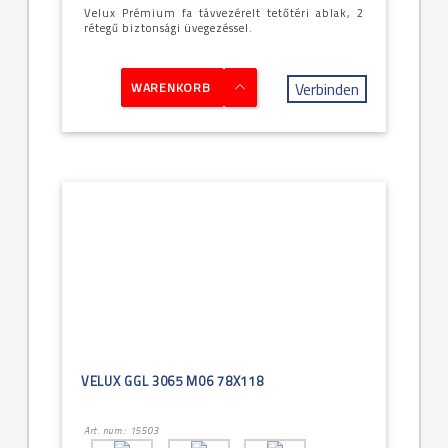
Velux Prémium fa távvezérelt tetőtéri ablak, 2
rétegű biztonsági üvegezéssel.
Verbinden
WARENKORB
VELUX GGL 3065 M06 78X118
Art. num.: 15503