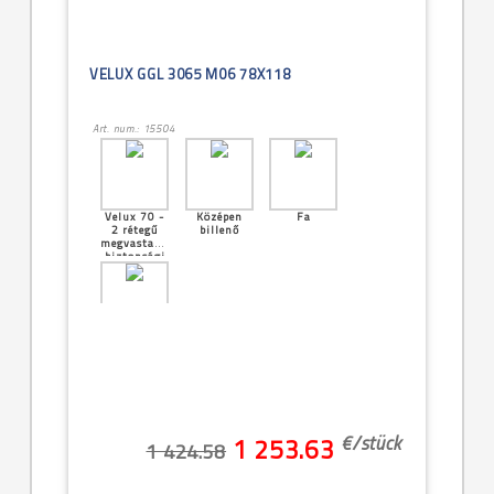
VELUX GGL 3065 M06 78X118
Art. num.: 15504
Velux 70 -
Középen
Fa
2 rétegű
billenő
megvastagított
biztonsági
üveg
[28]--
-114x140cm
(SK08 -
11/14)
€/
stück
1 253.63
1 424.58