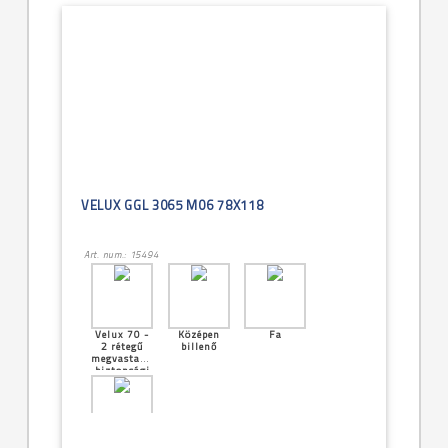
VELUX GGL 3065 M06 78X118
Art. num.: 15494
Velux 70 -
Középen
Fa
2 rétegű
billenő
megvastagított
biztonsági
üveg
[11]--