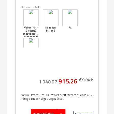
Art. num.: 15491
Velux 70 -
Középen
Fa
2 rétegű
billenő
megvastagított
biztonsági
üveg
[04]--
-55x78cm
(CK02)
€/
stück
915.26
1 040.07
Velux Prémium fa távvezérelt tetőtéri ablak, 2
rétegű biztonsági üvegezéssel.
WARENKORB