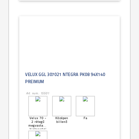
VELUX GGL 307021 NTEGRA PK08 94X140
PREIMUM
Art. num.: 15501
Velux 70 -
Középen
Fa
2 rétegű
billenő
megvastagított
biztonsági
üveg