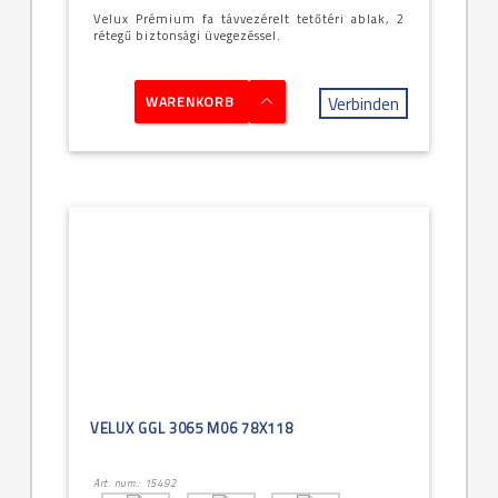
Velux Prémium fa távvezérelt tetőtéri ablak, 2
rétegű biztonsági üvegezéssel.
Verbinden
WARENKORB
VELUX GGL 3065 M06 78X118
Art. num.: 15492