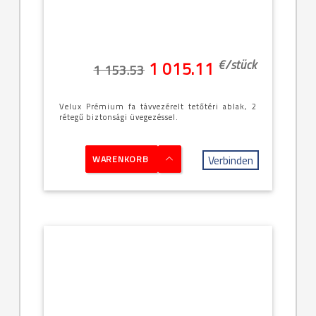
-66x118cm
(FK06)
€/
stück
1 015.11
1 153.53
Velux Prémium fa távvezérelt tetőtéri ablak, 2
rétegű biztonsági üvegezéssel.
Verbinden
WARENKORB