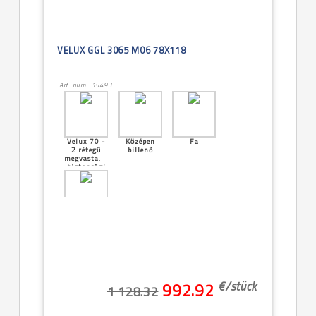
VELUX GGL 3065 M06 78X118
Art. num.: 15493
Velux 70 -
Középen
Fa
2 rétegű
billenő
megvastagított
biztonsági
üveg
[10]--
-66x98cm
(FK04)
€/
stück
992.92
1 128.32