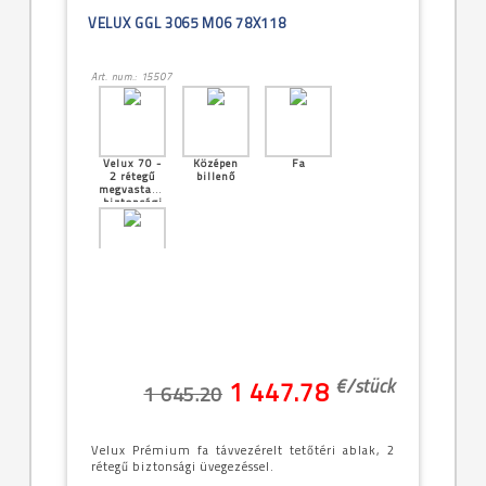
VELUX GGL 3065 M06 78X118
Art. num.: 15507
Velux 70 -
Középen
Fa
2 rétegű
billenő
megvastagított
biztonsági
üveg
[33]--
-134x160cm
(UK10 -
13/16)
€/
stück
1 447.78
1 645.20
Velux Prémium fa távvezérelt tetőtéri ablak, 2
rétegű biztonsági üvegezéssel.