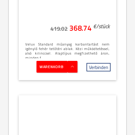
€/
stück
368.74
419.02
Velux Standard műanyag karbantartást nem
igénylő fehér tetőtéri ablak. Kézi működtetéssel,
alsó kilinccsel. Alaptípus megfizethető áron,
minden f...
Verbinden
WARENKORB