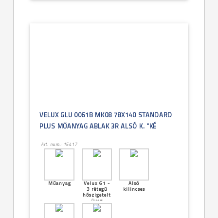
VELUX GLU 0061B MK08 78X140 STANDARD
PLUS MŰANYAG ABLAK 3R ALSÓ K. "KÉ
Art. num.: 15417
Műanyag
Velux 61 -
Alsó
3 rétegű
kilincses
hőszigetelt
üveg