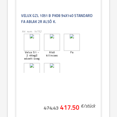
VELUX GZL 1051 B PK08 94X140 STANDARD
FA ABLAK 2R ALSÓ K.
Art. num.: 14752
Velux 51 -
Alsó
Fa
2 rétegű
kilincses
edzett üveg
[24]--
Középen
-94x140cm
billenő
(PK08 -
9/14)
€/
stück
417.50
474.43