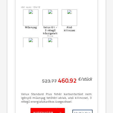
Art. num.: 15415
Műanyag
Velux 61 -
Alsó
3 rétegű
kilincses
hőszigetelt
üveg
Középen
[18]--
billenő
-78x98cm
(MK04)
€/
stück
460.92
523.77
Velux Standard Plus fehér karbantartást nem
igénylő műanyag tetőtéri ablak, alsó kilinccsel, 3
rétegű energiatakarékos üvegezéssel.
WARENKORB