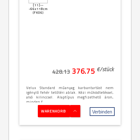
[11]--
-66x118cm
(FK06)
€/
stück
376.75
428.13
Velux Standard műanyag karbantartást nem
igénylő fehér tetőtéri ablak. Kézi működtetéssel,
alsó kilinccsel. Alaptípus megfizethető áron,
minden f...
Verbinden
WARENKORB