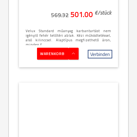
€/
stück
501.00
569.32
Velux Standard műanyag karbantartást nem
igénylő fehér tetőtéri ablak. Kézi működtetéssel,
alsó kilinccsel. Alaptípus megfizethető áron,
minden f...
Verbinden
WARENKORB