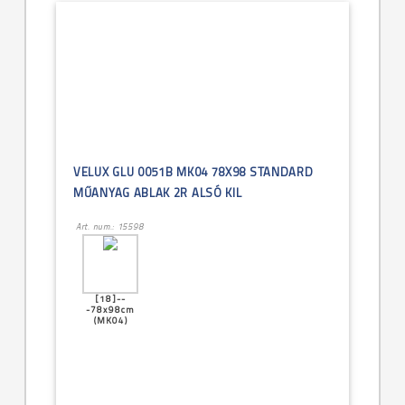
VELUX GLU 0051B MK04 78X98 STANDARD
MŰANYAG ABLAK 2R ALSÓ KIL
Art. num.: 15598
[18]--
-78x98cm
(MK04)