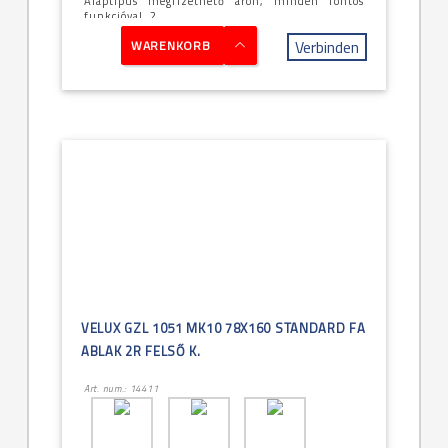
Alaptípus megfizethető áron, minden fontos
funkcióval, 2 ...
Verbinden
WARENKORB
VELUX GZL 1051 MK10 78X160 STANDARD FA
ABLAK 2R FELSŐ K.
Art. num.: 14411