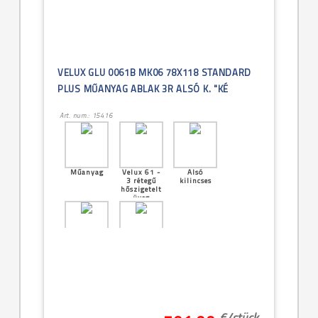
VELUX GLU 0061B MK06 78X118 STANDARD
PLUS MŰANYAG ABLAK 3R ALSÓ K. "KÉ
Art. num.: 15416
Műanyag
Velux 61 -
Alsó
3 rétegű
kilincses
hőszigetelt
üveg
Középen
[19]--
billenő
-78x118cm
(MK06)
€/
stück