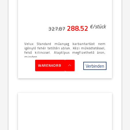
-78x98cm
billenő
(MK04)
€/
stück
288.52
327.87
Velux Standard műanyag karbantartást nem
igénylő fehér tetőtéri ablak. Kézi működtetéssel,
felső kilinccsel. Alaptípus megfizethető áron,
minden ...
Verbinden
WARENKORB