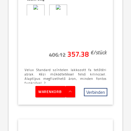
[20]--
Középen
-78x140cm
billenő
(MK08)
€/
stück
357.38
406.12
Velux Standard színtelen lakkozott fa tetőtéri
ablak. Kézi működtetéssel felső kilinccsel.
Alaptípus megfizethető áron, minden fontos
funkcióval, 2 ...
Verbinden
WARENKORB