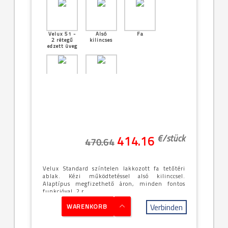
Velux 51 -
Alsó
Fa
2 rétegű
kilincses
edzett üveg
[21]--
Középen
-78x160cm
billenő
(MK10)
€/
stück
414.16
470.64
Velux Standard színtelen lakkozott fa tetőtéri
ablak. Kézi működtetéssel alsó kilinccsel.
Alaptípus megfizethető áron, minden fontos
funkcióval, 2 r...
Verbinden
WARENKORB