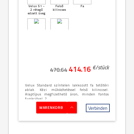
Velux 51 -
Felső
Fa
2 rétegű
kilincses
edzett üveg
[21]--
Középen
-78x160cm
billenő
(MK10)
€/
stück
414.16
470.64
Velux Standard színtelen lakkozott fa tetőtéri
ablak. Kézi működtetéssel felső kilinccsel.
Alaptípus megfizethető áron, minden fontos
funkcióval, 2 ...
Verbinden
WARENKORB