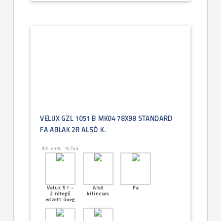
VELUX GZL 1051 B MK04 78X98 STANDARD
FA ABLAK 2R ALSÓ K.
Art. num.: 14744
Velux 51 -
Alsó
Fa
2 rétegű
kilincses
edzett üveg