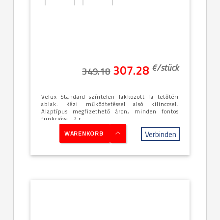
[18]--
Középen
-78x98cm
billenő
(MK04)
€/
stück
307.28
349.18
Velux Standard színtelen lakkozott fa tetőtéri
ablak. Kézi működtetéssel alsó kilinccsel.
Alaptípus megfizethető áron, minden fontos
funkcióval, 2 r...
Verbinden
WARENKORB