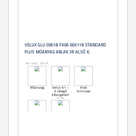
VELUX GLU 0061B FK06 66X118 STANDARD
PLUS MŰANYAG ABLAK 3R ALSÓ K.
Art. num.: 15414
Műanyag
Velux 61 -
Alsó
3 rétegű
kilincses
hőszigetelt
üveg
Középen
[11]--
billenő
-66x118cm
(FK06)