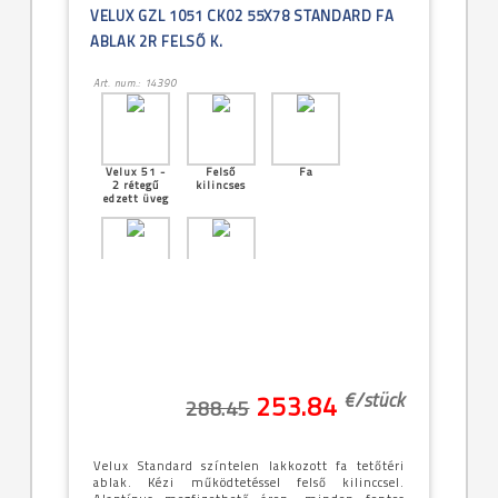
VELUX GZL 1051 CK02 55X78 STANDARD FA
ABLAK 2R FELSŐ K.
Art. num.: 14390
Velux 51 -
Felső
Fa
2 rétegű
kilincses
edzett üveg
[04]--
Középen
-55x78cm
billenő
(CK02)
€/
stück
253.84
288.45
Velux Standard színtelen lakkozott fa tetőtéri
ablak. Kézi működtetéssel felső kilinccsel.