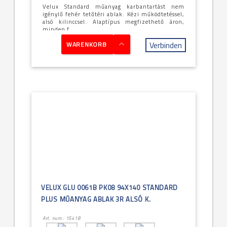
Velux Standard műanyag karbantartást nem
igénylő fehér tetőtéri ablak. Kézi működtetéssel,
alsó kilinccsel. Alaptípus megfizethető áron,
minden f...
Verbinden
WARENKORB
VELUX GLU 0061B PK08 94X140 STANDARD
PLUS MŰANYAG ABLAK 3R ALSÓ K.
Art. num.: 15418