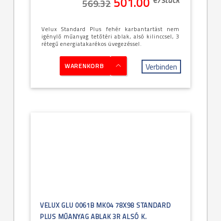
501.00
569.32
Velux Standard Plus fehér karbantartást nem
igénylő műanyag tetőtéri ablak, alsó kilinccsel, 3
rétegű energiatakarékos üvegezéssel.
Verbinden
WARENKORB
VELUX GLU 0061B MK04 78X98 STANDARD
PLUS MŰANYAG ABLAK 3R ALSÓ K.