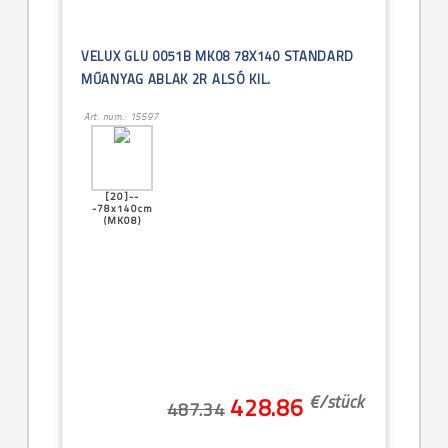
VELUX GLU 0051B MK08 78X140 STANDARD
MŰANYAG ABLAK 2R ALSÓ KIL.
Art. num.: 15597
[20]--
-78x140cm
(MK08)
€/
stück
428.86
487.34