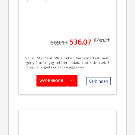
Középen
[20]--
billenő
-78x140cm
(MK08)
€/
stück
536.07
609.17
Velux Standard Plus fehér karbantartást nem
igénylő műanyag tetőtéri ablak, alsó kilinccsel, 3
rétegű energiatakarékos üvegezéssel.
Verbinden
WARENKORB