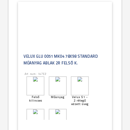
VELUX GLU 0051 MK04 78X98 STANDARD
MŰANYAG ABLAK 2R FELSŐ K.
Art. num.: 14753
Felső
Műanyag
Velux 51 -
kilincses
2 rétegű
edzett üveg
[18]--
Középen