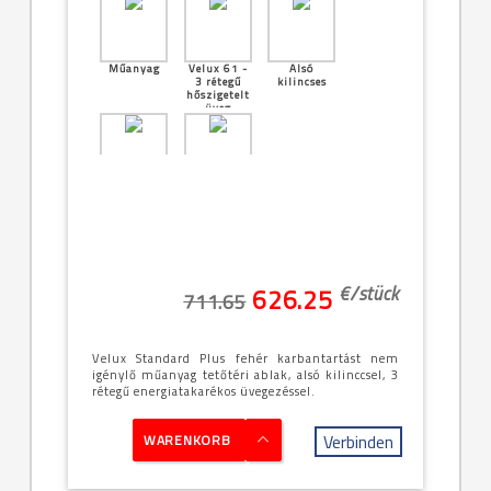
Műanyag
Velux 61 -
Alsó
3 rétegű
kilincses
hőszigetelt
üveg
Középen
[24]--
billenő
-94x140cm
(PK08 -
9/14)
€/
stück
626.25
711.65
Velux Standard Plus fehér karbantartást nem
igénylő műanyag tetőtéri ablak, alsó kilinccsel, 3
rétegű energiatakarékos üvegezéssel.
Verbinden
WARENKORB