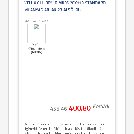
VELUX GLU 0051B MK06 78X118 STANDARD
MŰANYAG ABLAK 2R ALSÓ KIL.
Art. num.: 15693
[19]--
-78x118cm
(MK06)
€/
stück
400.80
455.46
Velux Standard műanyag karbantartást nem
igénylő fehér tetőtéri ablak. Kézi működtetéssel,
alsó kilinccsel. Alaptípus megfizethető áron,