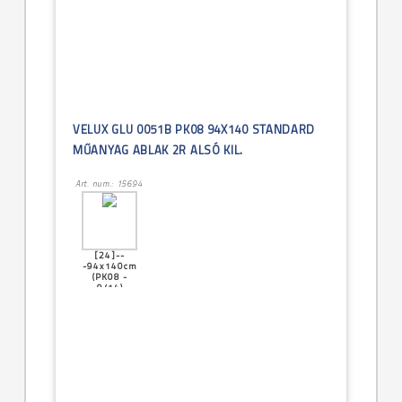
VELUX GLU 0051B PK08 94X140 STANDARD
MŰANYAG ABLAK 2R ALSÓ KIL.
Art. num.: 15694
[24]--
-94x140cm
(PK08 -
9/14)