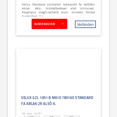
Velux Standard színtelen lakkozott fa tetőtéri
ablak. Kézi működtetéssel alsó kilinccsel.
Alaptípus megfizethető áron, minden fontos
funkcióval, 2 r...
Verbinden
WARENKORB
VELUX GZL 1051 B MK10 78X160 STANDARD
FA ABLAK 2R ALSÓ K.
Art. num.: 14751