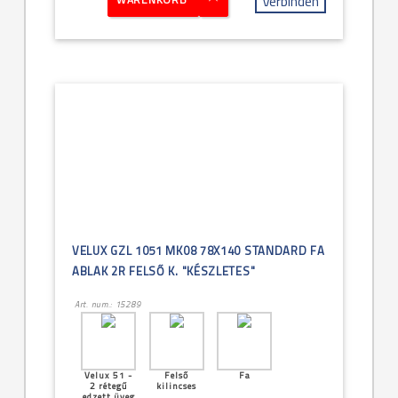
Verbinden
VELUX GZL 1051 MK08 78X140 STANDARD FA
ABLAK 2R FELSŐ K. "KÉSZLETES"
Art. num.: 15289
Velux 51 -
Felső
Fa
2 rétegű
kilincses
edzett üveg