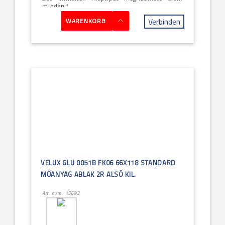
minden f...
Verbinden
WARENKORB
VELUX GLU 0051B FK06 66X118 STANDARD
MŰANYAG ABLAK 2R ALSÓ KIL.
Art. num.: 15692