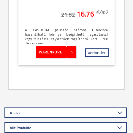
€/
m2
16.76
21.82
A CASTRUM paliszád számos funkcióra
használható, könnyen beépíthető, ragasztással
vagy falazással egyszerűen rögzíthető. Kerti utak
díszes szeg...
Verbinden
WARENKORB
A --> Z
Alle Produkte