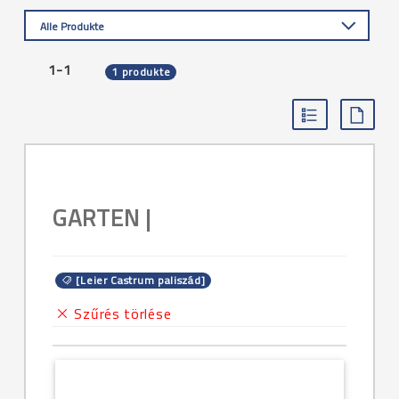
Alle Produkte
1-1
1 produkte
GARTEN |
[Leier Castrum paliszád]
Szűrés törlése