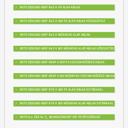
ROTO DESIGNO WDF R45 H FA ALAP ABLAK
ROTO DESIGNO WDF R45 H WD FA ALAP ABLAK HŐSZIGETELT
ROTO DESIGNO WDF R45 K MŰANYAG ALAP ABLAK
ROTO DESIGNO WDF R45 K WD MŰANYAG ALAP ABLAK HŐSZIGETELT
ROTO DESIGNO WDF R69P H WD FA CSÚCSMINŐSÉGŰ ABLAK
ROTO DESIGNO WDF R69P K WD MŰANYAG CSÚCSMINŐSÉGŰ ABLAK
ROTO DESIGNO WDF R79 H WD FA ALAP ABLAK EXTRÁKKAL
ROTO DESIGNO WDF R79 K WD MŰANYAG ALAP ABLAK EXTRÁKKAL
ROTO Q-4 EDS AL P_ BURKOLÓKERET SÍK TETŐFEDÉSHEZ