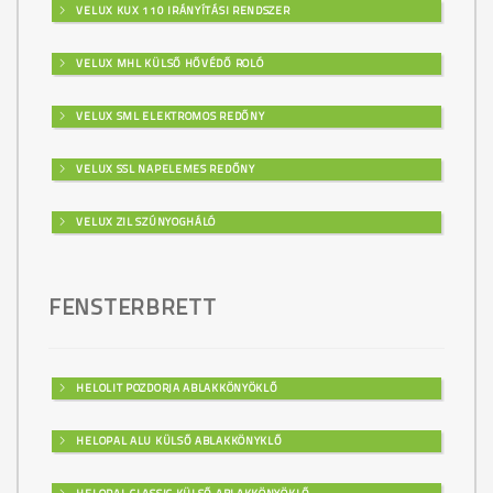
VELUX KUX 110 IRÁNYÍTÁSI RENDSZER
VELUX MHL KÜLSŐ HŐVÉDŐ ROLÓ
VELUX SML ELEKTROMOS REDŐNY
VELUX SSL NAPELEMES REDŐNY
VELUX ZIL SZÚNYOGHÁLÓ
FENSTERBRETT
HELOLIT POZDORJA ABLAKKÖNYÖKLŐ
HELOPAL ALU KÜLSŐ ABLAKKÖNYKLŐ