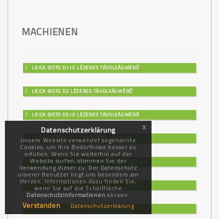
MACHIENEN
LEICA DISTO D110 LÉZERES TÁVOLSÁGMÉRŐ
LEICA DISTO D2 LÉZERES TÁVOLSÁGMÉRŐ
LEICA DISTO D510 LÉZERES TÁVOLSÁGMÉRŐ
x
Datenschutzerklärung
LEICA DISTO X4 LÉZERES TÁVOLSÁGMÉRŐ
Unsere Website verwendet sogenannte
Cookies, um Ihre Bedürfnisse besser zu
erfüllen. Wenn Sie weiterhin auf der
Website surfen, stimmen Sie der
LEICA LINO L6 TÖBBIRÁNYÚ KERESZTLÉZER
Verwendung dieser zu. Der Datenschutz
unserer Benutzer liegt uns besonders am
Herzen. Informationen dazu finden Sie,
LEICA NA 324 SZINTEZŐ CSOMAG
wenn Sie auf die Schaltfläche
Datenschutzinformationen
klicken.
Verstanden
Datenschutzerklärung
LEICA NA 332 OPTIKAI SZINTEZŐ CSOMAG