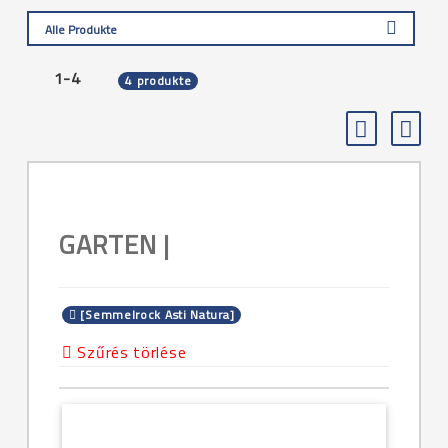
Alle Produkte
1-4
4 produkte
GARTEN |
[Semmelrock Asti Natura]
Szűrés törlése