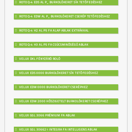
ROTO Q-4 EDS AL P_ BURKOLÓKERET SÍK TETŐFEDÉSHEZ
ROTO Q-4 EDW AL P_ BURKOLÓKERET CSERÉP TETŐFEDÉSHEZ
ROTO Q-4 H2 AL P5 FA ALAP ABLAK EXTRÁKKAL
ROTO Q-4 H3 AL P5 FA CSÚCSMINŐSÉGŰ ABLAK
VELUX DKL FÉNYZÁRÓ ROLÓ
VELUX EDS 0000 BURKOLÓKERET SÍK TETŐFEDÉSHEZ
VELUX EDW 0000 BURKOLÓKERET CSERÉPHEZ
VELUX EDW 2000 HŐSZIGETELT BURKOLÓKERET CSERÉPHEZ
VELUX GGL 3066 PRÉMIUM FA ABLAK
VELUX GGL 306621 INTEGRA FA INTELLIGENS ABLAK