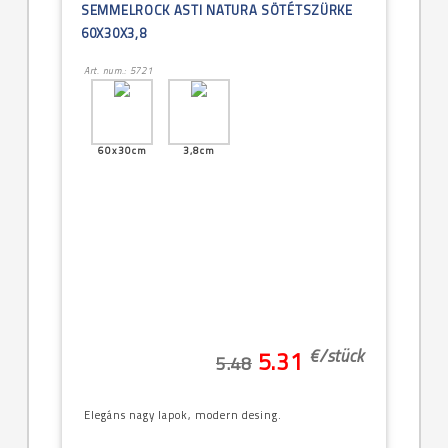
SEMMELROCK ASTI NATURA SÖTÉTSZÜRKE
60X30X3,8
Art. num.: 5721
60x30cm
3,8cm
€/
stück
5.31
5.48
Elegáns nagy lapok, modern desing.