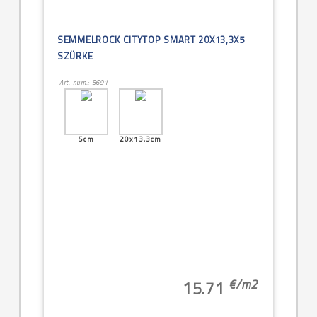
SEMMELROCK CITYTOP SMART 20X13,3X5
SZÜRKE
Art. num.: 5691
5cm
20x13,3cm
€/
m2
15.71