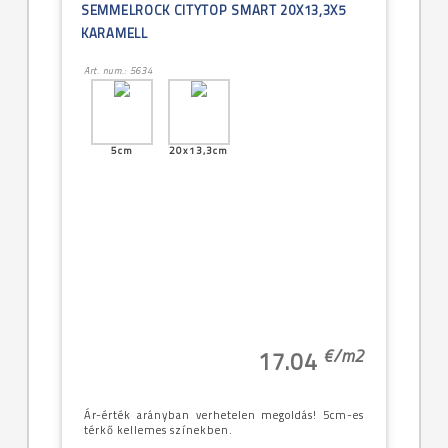
SEMMELROCK CITYTOP SMART 20X13,3X5
KARAMELL
Art. num.: 5634
5cm
20x13,3cm
€/
m2
17.04
Ár-érték arányban verhetelen megoldás! 5cm-es
térkő kellemes színekben.