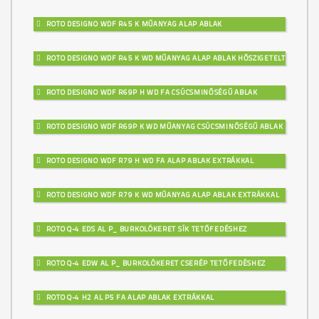
ROTO DESIGNO WDF R45 K MŰANYAG ALAP ABLAK
ROTO DESIGNO WDF R45 K WD MŰANYAG ALAP ABLAK HŐSZIGETELT
ROTO DESIGNO WDF R69P H WD FA CSÚCSMINŐSÉGŰ ABLAK
ROTO DESIGNO WDF R69P K WD MŰANYAG CSÚCSMINŐSÉGŰ ABLAK
ROTO DESIGNO WDF R79 H WD FA ALAP ABLAK EXTRÁKKAL
ROTO DESIGNO WDF R79 K WD MŰANYAG ALAP ABLAK EXTRÁKKAL
ROTO Q-4 EDS AL P_ BURKOLÓKERET SÍK TETŐFEDÉSHEZ
ROTO Q-4 EDW AL P_ BURKOLÓKERET CSERÉP TETŐFEDÉSHEZ
ROTO Q-4 H2 AL P5 FA ALAP ABLAK EXTRÁKKAL