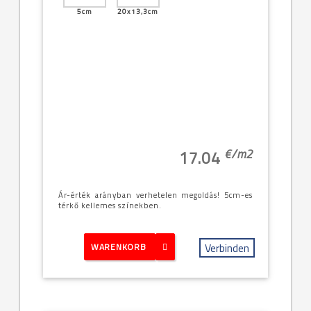
5cm
20x13,3cm
€/
m2
17.04
Ár-érték arányban verhetelen megoldás! 5cm-es
térkő kellemes színekben.
Verbinden
WARENKORB