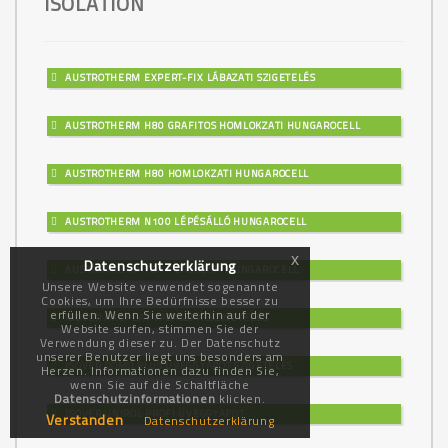
ISOLATION
AUSTROTHERM EXPERT-FIX LÁBAZATI SZIGETELÉS
AUSTROTHERM H80 GRAFITOS HOMLOKZATI HUNGAROCELL
AUSTROTHERM H80 HOMLOKZATI HUNGAROCELL
AUSTROTHERM N100 LÉPÉSÁLLÓ HUNGAROCELL
x
Datenschutzerklärung
AUSTROTHERM TOP P LÁBAZATI HUNGAROCELL
Unsere Website verwendet sogenannte
Cookies, um Ihre Bedürfnisse besser zu
erfüllen. Wenn Sie weiterhin auf der
ISOVER AKUPLAT VÁLASZFALSZIGETELÉS
Website surfen, stimmen Sie der
Verwendung dieser zu. Der Datenschutz
unserer Benutzer liegt uns besonders am
ISOVER DOMO PLUS ÜVEGGYAPOT SZIGETELÉS
Herzen. Informationen dazu finden Sie,
wenn Sie auf die Schaltfläche
Datenschutzinformationen
klicken.
ISOVER UNIROL PROFI ÜVEGGYAPOT
Verstanden
Datenschutzerklärung