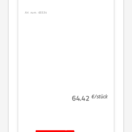
Art. num.: 65534
€/
stück
64.42