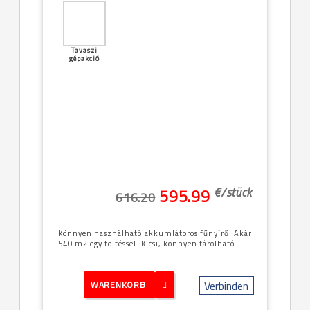
Tavaszi
gépakció
€/
stück
595.99
616.20
Könnyen használható akkumlátoros fűnyírő. Akár
540 m2 egy töltéssel. Kicsi, könnyen tárolható.
Verbinden
WARENKORB