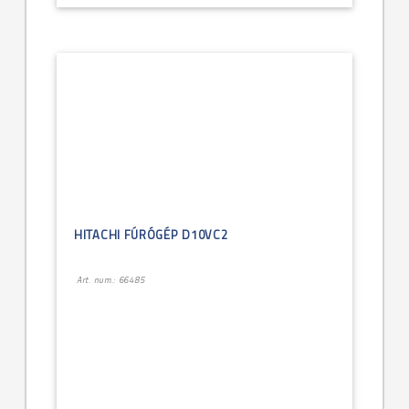
HITACHI FÚRÓGÉP D10VC2
Art. num.: 66485