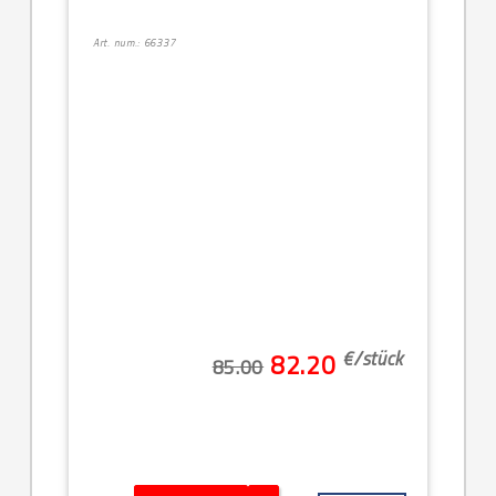
Art. num.: 66337
€/
stück
82.20
85.00