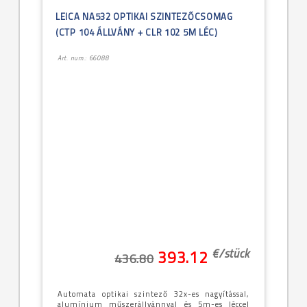
LEICA NA532 OPTIKAI SZINTEZŐCSOMAG
(CTP 104 ÁLLVÁNY + CLR 102 5M LÉC)
Art. num.: 66088
€/
stück
393.12
436.80
Automata optikai szintező 32x-es nagyítással,
alumínium műszerállvánnyal és 5m-es léccel