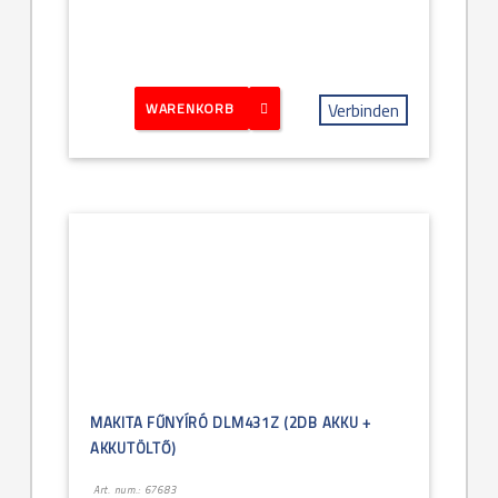
Verbinden
WARENKORB
MAKITA FŰNYÍRÓ DLM431Z (2DB AKKU +
AKKUTÖLTŐ)
Art. num.: 67683