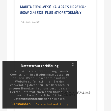
MAKITA FÚRÓ-VÉSŐ KALAPÁCS HR2630X7
800W 2,4J SDS-PLUS+GYORSTOKMÁNY
Art. num.: 65349
x
Datenschutzerklärung
Unsere Website verwendet sogenannte
Cookies, um Ihre Bedürfnisse besser zu
erfüllen. Wenn Sie weiterhin auf der
Website surfen, stimmen Sie der
Verwendung dieser zu. Der Datenschutz
unserer Benutzer liegt uns besonders am
€/
stück
Herzen. Informationen dazu finden Sie,
225.94
wenn Sie auf die Schaltfläche
Datenschutzinformationen
klicken.
Verstanden
Datenschutzerklärung