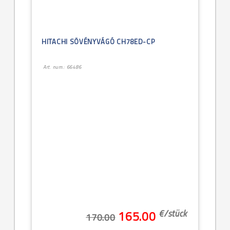
HITACHI SÖVÉNYVÁGÓ CH78ED-CP
Art. num.: 66486
€/
stück
165.00
170.00