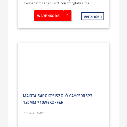
akciós csomagban. 20% pénzmegtakarítás.
Verbinden
WARENKORB
MAKITA SAROKCSISZOLÓ GA5030RSP3
125MM 710W+KOFFER
Art. num.: 66087