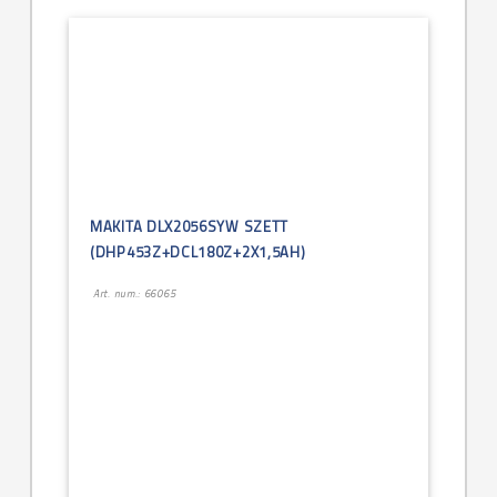
MAKITA DLX2056SYW SZETT
(DHP453Z+DCL180Z+2X1,5AH)
Art. num.: 66065