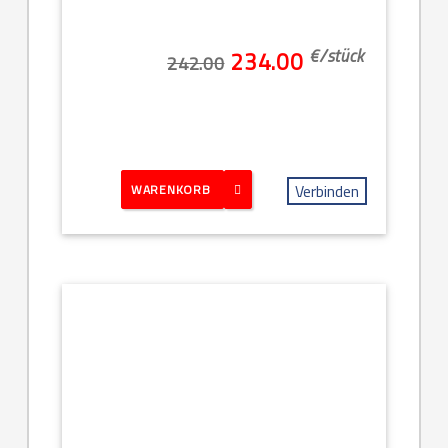
€/
stück
234.00
242.00
Verbinden
WARENKORB