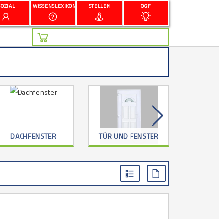
SOZIAL
WISSENSLEXIKON
STELLEN
OGF
DACHFENSTER
TÜR UND FENSTER
G