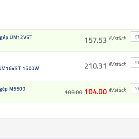
rőgép UM12VST
€/
stück
157.53
€/
stück
210.31
p UM16VST 1500W
őgép M6600
€/
stück
104.00
108.00