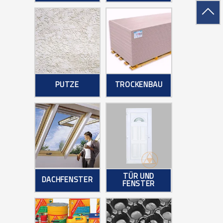
PUTZE
TROCKENBAU
TÜR UND
DACHFENSTER
FENSTER