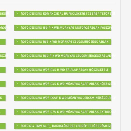
EDÉSHEZ
ROTO DESIGNO EDR RX ZIE AL BURKOLÓKERET CSERÉP TETŐFEDÉSHEZ
OROS ABLAK
ROTO DESIGNO I89 P K WD MŰANYAG MOTOROS ABLAK PASSZÍV
ROTO DESIGNO R85 K WD MŰANYAG CSÚCSMINŐSÉGŰ ABLAK
SSZÍV
ROTO DESIGNO R89 P K WD MŰANYAG CSÚCSMINŐSÉGŰ ABLAK PASSZÍV
ROTO DESIGNO WDF R45 H WD FA ALAP ABLAK HŐSZIGETELT
ROTO DESIGNO WDF R45 K WD MŰANYAG ALAP ABLAK HŐSZIGETELT
AK
ROTO DESIGNO WDF R69P K WD MŰANYAG CSÚCSMINŐSÉGŰ ABLAK
L
ROTO DESIGNO WDF R79 K WD MŰANYAG ALAP ABLAK EXTRÁKKAL
ROTO Q-4 EDW AL P_ BURKOLÓKERET CSERÉP TETŐFEDÉSHEZ