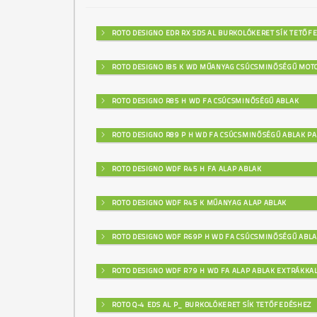
ROTO DESIGNO EDR RX SDS AL BURKOLÓKERET SÍK TETŐF
ROTO DESIGNO I85 K WD MŰANYAG CSÚCSMINŐSÉGŰ MOT
ROTO DESIGNO R85 H WD FA CSÚCSMINŐSÉGŰ ABLAK
ROTO DESIGNO R89 P H WD FA CSÚCSMINŐSÉGŰ ABLAK PA
ROTO DESIGNO WDF R45 H FA ALAP ABLAK
ROTO DESIGNO WDF R45 K MŰANYAG ALAP ABLAK
ROTO DESIGNO WDF R69P H WD FA CSÚCSMINŐSÉGŰ ABL
ROTO DESIGNO WDF R79 H WD FA ALAP ABLAK EXTRÁKKA
ROTO Q-4 EDS AL P_ BURKOLÓKERET SÍK TETŐFEDÉSHEZ