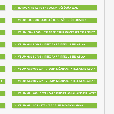
ROTO Q-4 H3 AL P5 FA CSÚCSMINŐSÉGŰ ABLAK
VELUX EDS 0000 BURKOLÓKERET SÍK TETŐFEDÉSHEZ
VELUX EDW 2000 HŐSZIGETELT BURKOLÓKERET CSERÉPHEZ
VELUX GGL 306621 INTEGRA FA INTELLIGENS ABLAK
VELUX GGL 307021 INTEGRA FA INTELLIGENS ABLAK
VELUX GGU 006621 INTEGRA MŰANYAG INTELLIGENS ABLAK
AK
VELUX GGU 007021 INTEGRA MŰANYAG INTELLIGENS ABLAK
VELUX GLL 1061B STANDARD PLUS FA ABLAK ALSÓ KILINCSES
VELUX GLU 0061 STANDARD PLUS MŰANYAG ABLAK