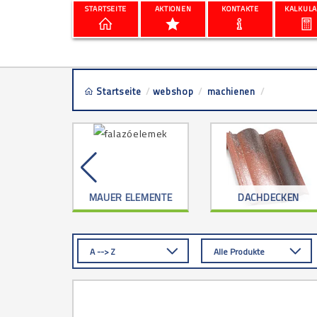
STARTSEITE
AKTIONEN
KONTAKTE
KALKULA
Startseite
/
webshop
/
machienen
/
keverőgép
RKZEUG
MAUER ELEMENTE
DACHDECKEN
A --> Z
Alle Produkte