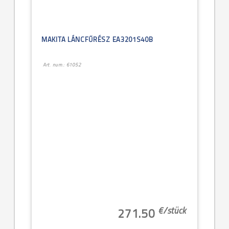
MAKITA LÁNCFŰRÉSZ EA3201S40B
Art. num.: 61052
€/
stück
271.50