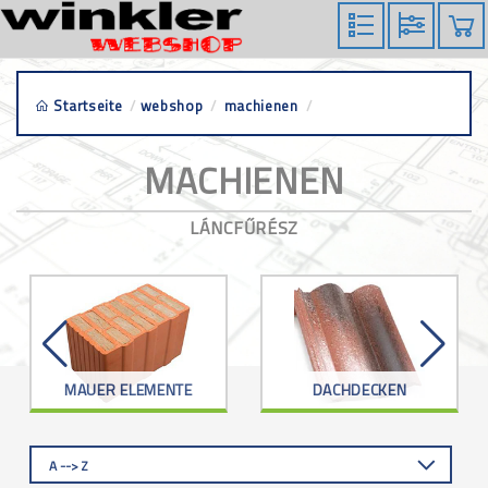
Startseite
/
webshop
/
machienen
/
láncfűrész
MACHIENEN
LÁNCFŰRÉSZ
MAUER ELEMENTE
DACHDECKEN
A --> Z