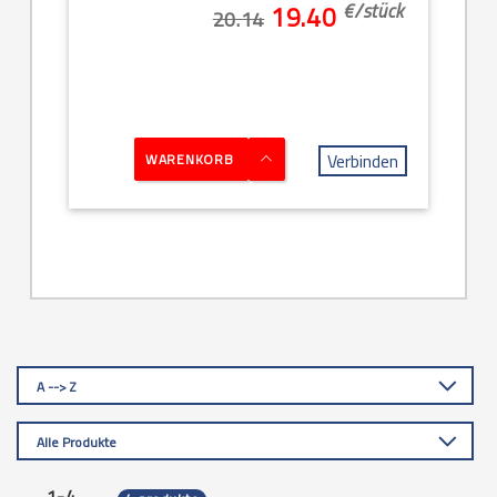
€/
stück
19.40
20.14
Verbinden
WARENKORB
A --> Z
Alle Produkte
1-4