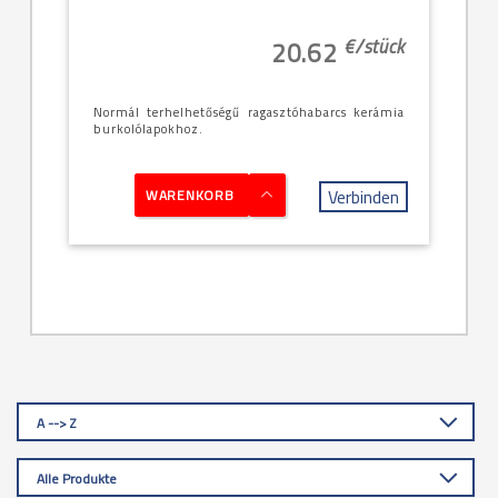
€/
stück
20.62
Normál terhelhetőségű ragasztóhabarcs kerámia
burkolólapokhoz.
Verbinden
WARENKORB
A --> Z
Alle Produkte