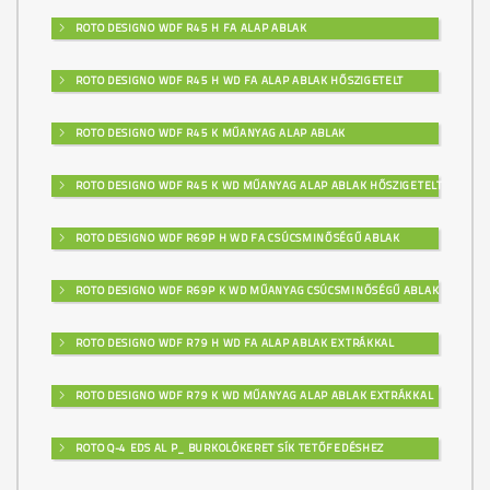
ROTO DESIGNO WDF R45 H FA ALAP ABLAK
ROTO DESIGNO WDF R45 H WD FA ALAP ABLAK HŐSZIGETELT
ROTO DESIGNO WDF R45 K MŰANYAG ALAP ABLAK
ROTO DESIGNO WDF R45 K WD MŰANYAG ALAP ABLAK HŐSZIGETELT
ROTO DESIGNO WDF R69P H WD FA CSÚCSMINŐSÉGŰ ABLAK
ROTO DESIGNO WDF R69P K WD MŰANYAG CSÚCSMINŐSÉGŰ ABLAK
ROTO DESIGNO WDF R79 H WD FA ALAP ABLAK EXTRÁKKAL
ROTO DESIGNO WDF R79 K WD MŰANYAG ALAP ABLAK EXTRÁKKAL
ROTO Q-4 EDS AL P_ BURKOLÓKERET SÍK TETŐFEDÉSHEZ