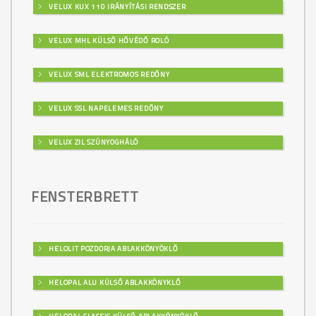
VELUX KUX 110 IRÁNYÍTÁSI RENDSZER
VELUX MHL KÜLSŐ HŐVÉDŐ ROLÓ
VELUX SML ELEKTROMOS REDŐNY
VELUX SSL NAPELEMES REDŐNY
VELUX ZIL SZÚNYOGHÁLÓ
FENSTERBRETT
HELOLIT POZDORJA ABLAKKÖNYÖKLŐ
HELOPAL ALU KÜLSŐ ABLAKKÖNYKLŐ