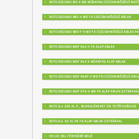
ROTO DESIGNO I85 K WD MŰANYAG CSÚCSMINŐSÉGŰ MOT
ROTO DESIGNO R85 H WD FA CSÚCSMINŐSÉGŰ ABLAK
ROTO DESIGNO R89 P H WD FA CSÚCSMINŐSÉGŰ ABLAK PA
ROTO DESIGNO WDF R45 H FA ALAP ABLAK
ROTO DESIGNO WDF R45 K MŰANYAG ALAP ABLAK
ROTO DESIGNO WDF R69P H WD FA CSÚCSMINŐSÉGŰ ABL
ROTO DESIGNO WDF R79 H WD FA ALAP ABLAK EXTRÁKKA
ROTO Q-4 EDS AL P_ BURKOLÓKERET SÍK TETŐFEDÉSHEZ
ROTO Q-4 H2 AL P5 FA ALAP ABLAK EXTRÁKKAL
VELUX DKL FÉNYZÁRÓ ROLÓ