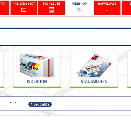
TOR
PREISANGEBOT
FACHLEUTE
WEBSHOP
DOWNLOADS
ISOLATION
STAUBWAREN
1-1
1 produkte