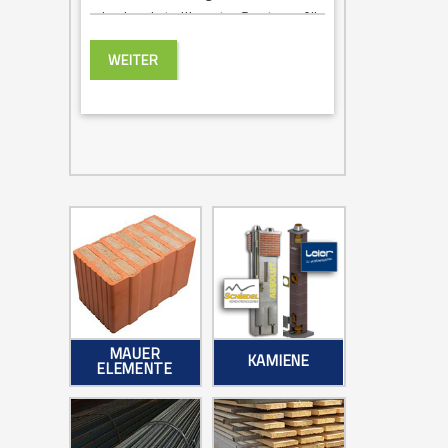
wie das intelligente System für
ein gesundes Wohnklima sorgt.
WEITER
MAUER
KAMIENE
ELEMENTE