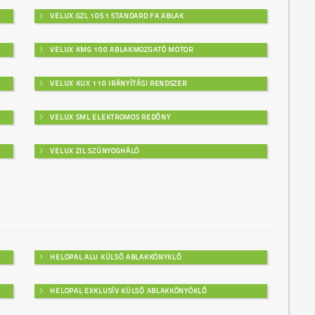
VELUX GZL 1051 STANDARD FA ABLAK
VELUX KMG 100 ABLAKMOZGATÓ MOTOR
VELUX KUX 110 IRÁNYÍTÁSI RENDSZER
VELUX SML ELEKTROMOS REDŐNY
VELUX ZIL SZÚNYOGHÁLÓ
HELOPAL ALU KÜLSŐ ABLAKKÖNYKLŐ
HELOPAL EXKLUSÍV KÜLSŐ ABLAKKÖNYÖKLŐ