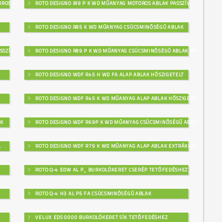
OROS ABLAK
ROTO DESIGNO I89 P K WD MŰANYAG MOTOROS ABLAK PASSZÍV
ROTO DESIGNO R85 K WD MŰANYAG CSÚCSMINŐSÉGŰ ABLAK
SSZÍV
ROTO DESIGNO R89 P K WD MŰANYAG CSÚCSMINŐSÉGŰ ABLAK PASSZÍV
ROTO DESIGNO WDF R45 H WD FA ALAP ABLAK HŐSZIGETELT
ROTO DESIGNO WDF R45 K WD MŰANYAG ALAP ABLAK HŐSZIGETELT
AK
ROTO DESIGNO WDF R69P K WD MŰANYAG CSÚCSMINŐSÉGŰ ABLAK
L
ROTO DESIGNO WDF R79 K WD MŰANYAG ALAP ABLAK EXTRÁKKAL
ROTO Q-4 EDW AL P_ BURKOLÓKERET CSERÉP TETŐFEDÉSHEZ
ROTO Q-4 H3 AL P5 FA CSÚCSMINŐSÉGŰ ABLAK
VELUX EDS 0000 BURKOLÓKERET SÍK TETŐFEDÉSHEZ