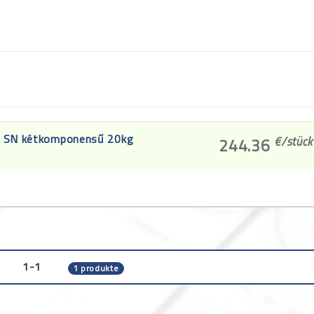
r SN kétkomponensű 20kg
€/
stück
244.36
1-1
1 produkte