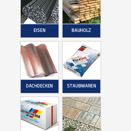
EISEN
BAUHOLZ
DACHDECKEN
STAUBWAREN