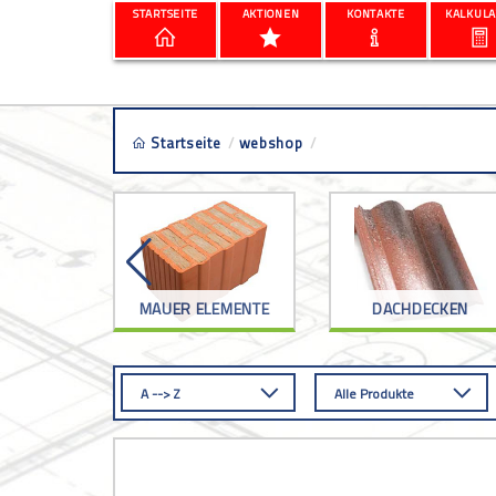
STARTSEITE
AKTIONEN
KONTAKTE
KALKULA
Startseite
/
webshop
/
mapei vorbereitung
RKZEUG
MAUER ELEMENTE
DACHDECKEN
A --> Z
Alle Produkte