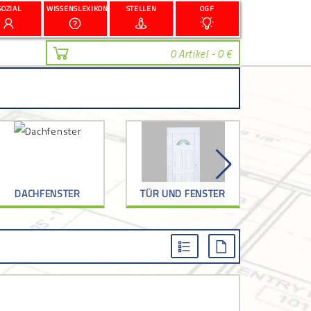
SOZIAL
WISSENSLEXIKON
STELLEN
OGF
0 Artikel - 0 €
DACHFENSTER
TÜR UND FENSTER
G