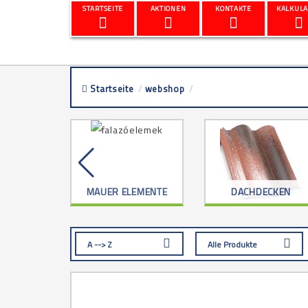
STARTSEITE
AKTIONEN
KONTAKTE
KALKULA
Startseite
/
webshop
/
mapei vorbereitung
RKZEUG
MAUER ELEMENTE
DACHDECKEN
A --> Z
Alle Produkte