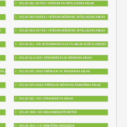
VELUX GGL 307021 INTEGRA FA INTELLIGENS ABLAK
VELUX GGU 006621 INTEGRA MŰANYAG INTELLIGENS ABLAK
K
VELUX GGU 007021 INTEGRA MŰANYAG INTELLIGENS ABLAK
VELUX GLL 1061B STANDARD PLUS FA ABLAK ALSÓ KILINCSES
VELUX GLU 0061 STANDARD PLUS MŰANYAG ABLAK
KILINCSES
VELUX GPL 3066 PRÉMIUM FA PANORÁMA ABLAK
VELUX GPU 0066 PRÉMIUM MŰANYAG PANORÁMA ABLAK
VELUX GZL 1051 STANDARD FA ABLAK
VELUX KMG 100 ABLAKMOZGATÓ MOTOR
VELUX KUX 110 IRÁNYÍTÁSI RENDSZER