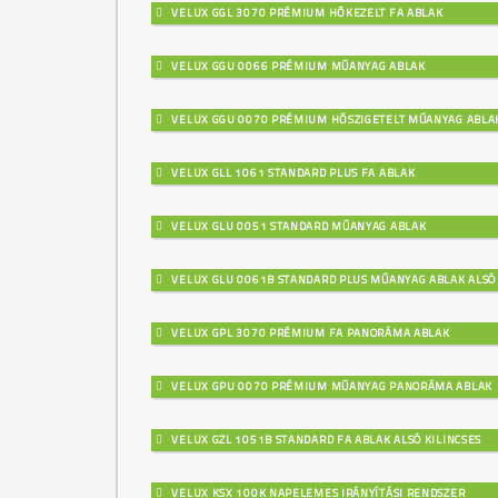
VELUX GGL 3070 PRÉMIUM HŐKEZELT FA ABLAK
VELUX GGU 0066 PRÉMIUM MŰANYAG ABLAK
VELUX GGU 0070 PRÉMIUM HŐSZIGETELT MŰANYAG ABLA
VELUX GLL 1061 STANDARD PLUS FA ABLAK
VELUX GLU 0051 STANDARD MŰANYAG ABLAK
VELUX GLU 0061B STANDARD PLUS MŰANYAG ABLAK ALSÓ 
VELUX GPL 3070 PRÉMIUM FA PANORÁMA ABLAK
VELUX GPU 0070 PRÉMIUM MŰANYAG PANORÁMA ABLAK
VELUX GZL 1051B STANDARD FA ABLAK ALSÓ KILINCSES
VELUX KSX 100K NAPELEMES IRÁNYÍTÁSI RENDSZER