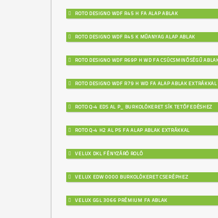
ROTO DESIGNO WDF R45 H FA ALAP ABLAK
ROTO DESIGNO WDF R45 K MŰANYAG ALAP ABLAK
ROTO DESIGNO WDF R69P H WD FA CSÚCSMINŐSÉGŰ ABLA
ROTO DESIGNO WDF R79 H WD FA ALAP ABLAK EXTRÁKKAL
ROTO Q-4 EDS AL P_ BURKOLÓKERET SÍK TETŐFEDÉSHEZ
ROTO Q-4 H2 AL P5 FA ALAP ABLAK EXTRÁKKAL
VELUX DKL FÉNYZÁRÓ ROLÓ
VELUX EDW 0000 BURKOLÓKERET CSERÉPHEZ
VELUX GGL 3066 PRÉMIUM FA ABLAK