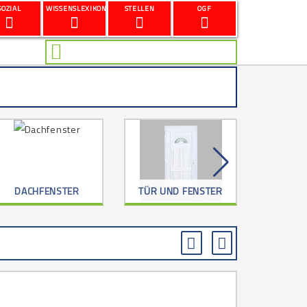
SOZIAL
WISSENSLEXIKON
STELLEN
OGF
DACHFENSTER
TÜR UND FENSTER
G