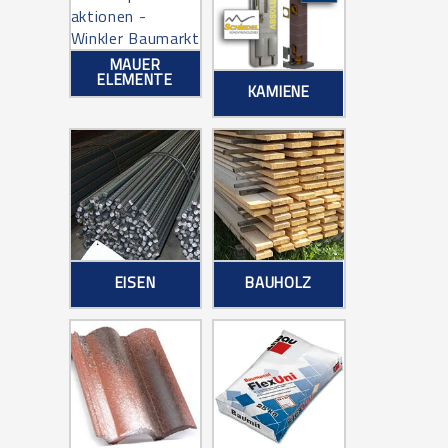
MAUER
ELEMENTE
KAMIENE
EISEN
BAUHOLZ