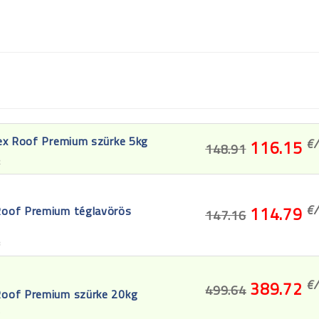
ex Roof Premium szürke 5kg
€/
116.15
148.91
2
€/
Roof Premium téglavörös
114.79
147.16
3
€/
389.72
499.64
Roof Premium szürke 20kg
4