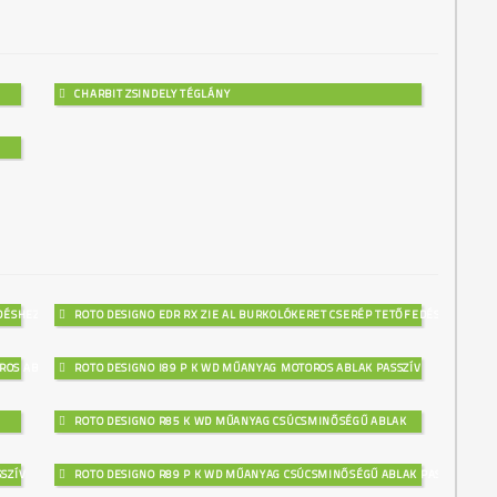
CHARBIT ZSINDELY TÉGLÁNY
EDÉSHEZ
ROTO DESIGNO EDR RX ZIE AL BURKOLÓKERET CSERÉP TETŐFEDÉSHEZ
ROS ABLAK
ROTO DESIGNO I89 P K WD MŰANYAG MOTOROS ABLAK PASSZÍV
ROTO DESIGNO R85 K WD MŰANYAG CSÚCSMINŐSÉGŰ ABLAK
SZÍV
ROTO DESIGNO R89 P K WD MŰANYAG CSÚCSMINŐSÉGŰ ABLAK PASSZÍV