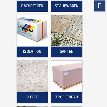
DACHDECKEN
STAUBWAREN
ISOLATION
GARTEN
PUTZE
TROCKENBAU