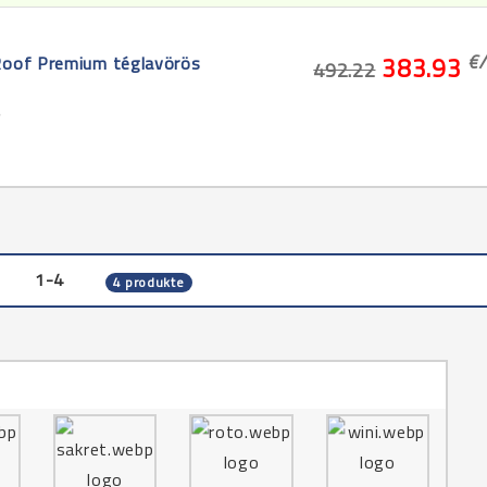
€/
Roof Premium téglavörös
383.93
492.22
5
1-4
4 produkte