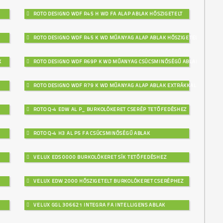
ROTO DESIGNO WDF R45 H WD FA ALAP ABLAK HŐSZIGETELT
ROTO DESIGNO WDF R45 K WD MŰANYAG ALAP ABLAK HŐSZIGETELT
K
ROTO DESIGNO WDF R69P K WD MŰANYAG CSÚCSMINŐSÉGŰ ABLAK
ROTO DESIGNO WDF R79 K WD MŰANYAG ALAP ABLAK EXTRÁKKAL
ROTO Q-4 EDW AL P_ BURKOLÓKERET CSERÉP TETŐFEDÉSHEZ
ROTO Q-4 H3 AL P5 FA CSÚCSMINŐSÉGŰ ABLAK
VELUX EDS 0000 BURKOLÓKERET SÍK TETŐFEDÉSHEZ
VELUX EDW 2000 HŐSZIGETELT BURKOLÓKERET CSERÉPHEZ
VELUX GGL 306621 INTEGRA FA INTELLIGENS ABLAK