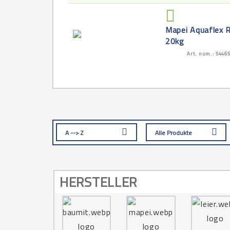
Mapei Aquaflex 
20kg
Art. num.: 5446
A --> Z
Alle Produkte
HERSTELLER