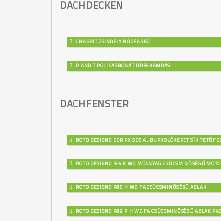
DACHDECKEN
CHARBIT ZSINDELY HÓDFARKÚ
P AND T POLIKARBONÁT ÜREGKAMRÁS
DACHFENSTER
ROTO DESIGNO EDR RX SDS AL BURKOLÓKERET SÍK TETŐF
ROTO DESIGNO I85 K WD MŰANYAG CSÚCSMINŐSÉGŰ MOTO
ROTO DESIGNO R85 H WD FA CSÚCSMINŐSÉGŰ ABLAK
ROTO DESIGNO R89 P H WD FA CSÚCSMINŐSÉGŰ ABLAK PAS