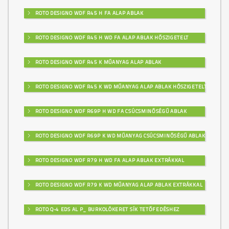
ROTO DESIGNO WDF R45 H FA ALAP ABLAK
ROTO DESIGNO WDF R45 H WD FA ALAP ABLAK HŐSZIGETELT
ROTO DESIGNO WDF R45 K MŰANYAG ALAP ABLAK
ROTO DESIGNO WDF R45 K WD MŰANYAG ALAP ABLAK HŐSZIGETELT
ROTO DESIGNO WDF R69P H WD FA CSÚCSMINŐSÉGŰ ABLAK
ROTO DESIGNO WDF R69P K WD MŰANYAG CSÚCSMINŐSÉGŰ ABLAK
ROTO DESIGNO WDF R79 H WD FA ALAP ABLAK EXTRÁKKAL
ROTO DESIGNO WDF R79 K WD MŰANYAG ALAP ABLAK EXTRÁKKAL
ROTO Q-4 EDS AL P_ BURKOLÓKERET SÍK TETŐFEDÉSHEZ