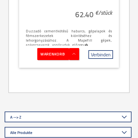
€/
stück
62.40
Duzzadó cementkötésű habarcs, gépalapok és
fémszerkezetek kiöntéséhez és
lehorgonyzásához. A Mapefill gépek,
ankercsavarok, vonórudak, előregy�...
Verbinden
WARENKORB
A --> Z
Alle Produkte