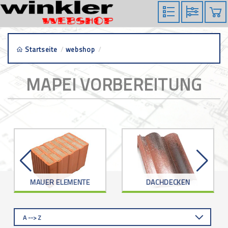
Startseite
/
webshop
/
mapei vorbereitung
MAPEI VORBEREITUNG
MAUER ELEMENTE
DACHDECKEN
A --> Z