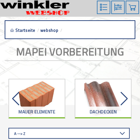
Startseite
/
webshop
/
mapei vorbereitung
MAPEI VORBEREITUNG
MAUER ELEMENTE
DACHDECKEN
A --> Z