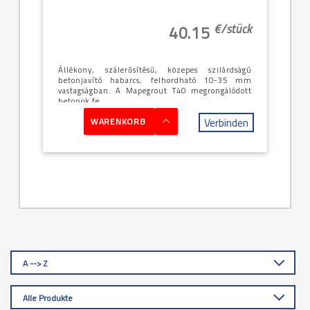
€/
stück
40.15
Állékony, szálerősítésű, közepes szilárdságú
betonjavító habarcs, felhordható 10-35 mm
vastagságban. A Mapegrout T40 megrongálódott
betonok fe...
Verbinden
WARENKORB
A --> Z
Alle Produkte