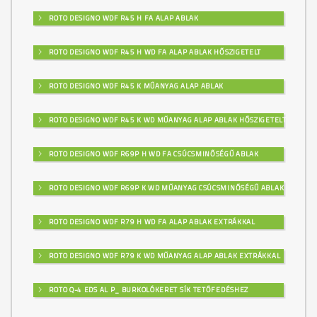
ROTO DESIGNO WDF R45 H FA ALAP ABLAK
ROTO DESIGNO WDF R45 H WD FA ALAP ABLAK HŐSZIGETELT
ROTO DESIGNO WDF R45 K MŰANYAG ALAP ABLAK
ROTO DESIGNO WDF R45 K WD MŰANYAG ALAP ABLAK HŐSZIGETELT
ROTO DESIGNO WDF R69P H WD FA CSÚCSMINŐSÉGŰ ABLAK
ROTO DESIGNO WDF R69P K WD MŰANYAG CSÚCSMINŐSÉGŰ ABLAK
ROTO DESIGNO WDF R79 H WD FA ALAP ABLAK EXTRÁKKAL
ROTO DESIGNO WDF R79 K WD MŰANYAG ALAP ABLAK EXTRÁKKAL
ROTO Q-4 EDS AL P_ BURKOLÓKERET SÍK TETŐFEDÉSHEZ