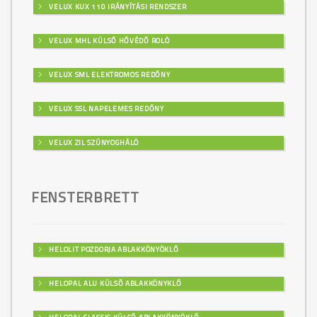
VELUX KUX 110 IRÁNYÍTÁSI RENDSZER
VELUX MHL KÜLSŐ HŐVÉDŐ ROLÓ
VELUX SML ELEKTROMOS REDŐNY
VELUX SSL NAPELEMES REDŐNY
VELUX ZIL SZÚNYOGHÁLÓ
FENSTERBRETT
HELOLIT POZDORJA ABLAKKÖNYÖKLŐ
HELOPAL ALU KÜLSŐ ABLAKKÖNYKLŐ