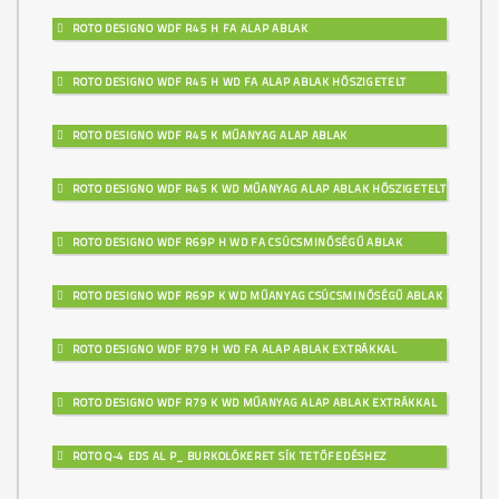
ROTO DESIGNO WDF R45 H FA ALAP ABLAK
ROTO DESIGNO WDF R45 H WD FA ALAP ABLAK HŐSZIGETELT
ROTO DESIGNO WDF R45 K MŰANYAG ALAP ABLAK
ROTO DESIGNO WDF R45 K WD MŰANYAG ALAP ABLAK HŐSZIGETELT
ROTO DESIGNO WDF R69P H WD FA CSÚCSMINŐSÉGŰ ABLAK
ROTO DESIGNO WDF R69P K WD MŰANYAG CSÚCSMINŐSÉGŰ ABLAK
ROTO DESIGNO WDF R79 H WD FA ALAP ABLAK EXTRÁKKAL
ROTO DESIGNO WDF R79 K WD MŰANYAG ALAP ABLAK EXTRÁKKAL
ROTO Q-4 EDS AL P_ BURKOLÓKERET SÍK TETŐFEDÉSHEZ