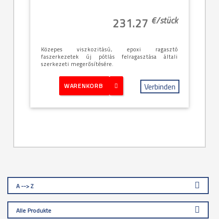
€/
stück
231.27
Közepes viszkozitású, epoxi ragasztó
faszerkezetek új pótlás felragasztása általi
szerkezeti megerősítésére.
Verbinden
WARENKORB
A --> Z
Alle Produkte