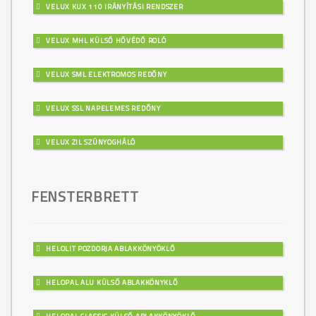
VELUX KUX 110 IRÁNYÍTÁSI RENDSZER
VELUX MHL KÜLSŐ HŐVÉDŐ ROLÓ
VELUX SML ELEKTROMOS REDŐNY
VELUX SSL NAPELEMES REDŐNY
VELUX ZIL SZÚNYOGHÁLÓ
FENSTERBRETT
HELOLIT POZDORJA ABLAKKÖNYÖKLŐ
HELOPAL ALU KÜLSŐ ABLAKKÖNYKLŐ