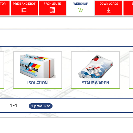
TOR
PREISANGEBOT
FACHLEUTE
WEBSHOP
DOWNLOADS
ISOLATION
STAUBWAREN
1-1
1 produkte