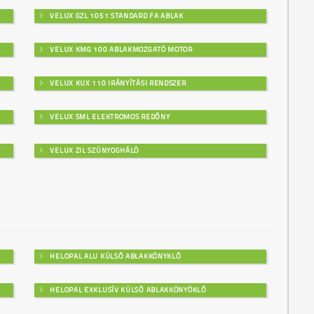
VELUX GZL 1051 STANDARD FA ABLAK
VELUX KMG 100 ABLAKMOZGATÓ MOTOR
VELUX KUX 110 IRÁNYÍTÁSI RENDSZER
VELUX SML ELEKTROMOS REDŐNY
VELUX ZIL SZÚNYOGHÁLÓ
HELOPAL ALU KÜLSŐ ABLAKKÖNYKLŐ
HELOPAL EXKLUSÍV KÜLSŐ ABLAKKÖNYÖKLŐ