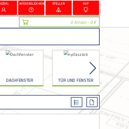
SOZIAL
WISSENSLEXIKON
STELLEN
OGF
0 Artikel - 0 €
DACHFENSTER
TÜR UND FENSTER
G