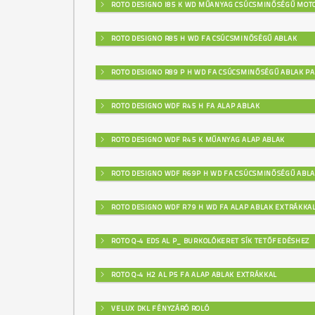
ROTO DESIGNO I85 K WD MŰANYAG CSÚCSMINŐSÉGŰ MOT
ROTO DESIGNO R85 H WD FA CSÚCSMINŐSÉGŰ ABLAK
ROTO DESIGNO R89 P H WD FA CSÚCSMINŐSÉGŰ ABLAK PA
ROTO DESIGNO WDF R45 H FA ALAP ABLAK
ROTO DESIGNO WDF R45 K MŰANYAG ALAP ABLAK
ROTO DESIGNO WDF R69P H WD FA CSÚCSMINŐSÉGŰ ABL
ROTO DESIGNO WDF R79 H WD FA ALAP ABLAK EXTRÁKKA
ROTO Q-4 EDS AL P_ BURKOLÓKERET SÍK TETŐFEDÉSHEZ
ROTO Q-4 H2 AL P5 FA ALAP ABLAK EXTRÁKKAL
VELUX DKL FÉNYZÁRÓ ROLÓ