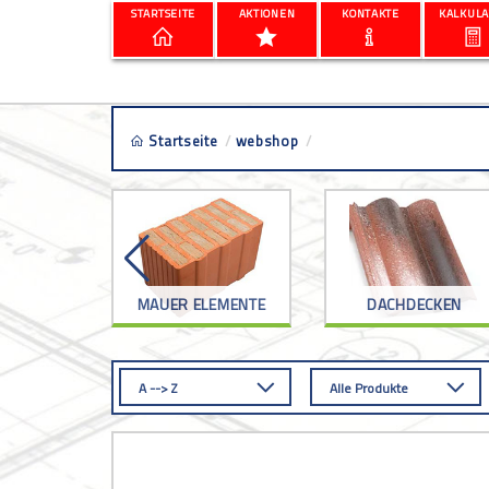
STARTSEITE
AKTIONEN
KONTAKTE
KALKULA
Startseite
/
webshop
/
mapei vorbereitung
RKZEUG
MAUER ELEMENTE
DACHDECKEN
A --> Z
Alle Produkte