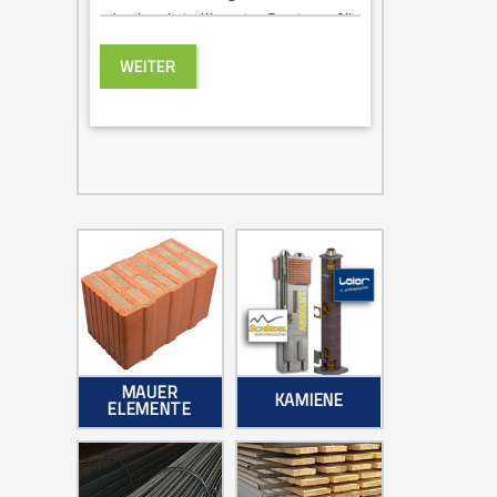
wie das intelligente System für
ein gesundes Wohnklima sorgt.
WEITER
MAUER
KAMIENE
ELEMENTE