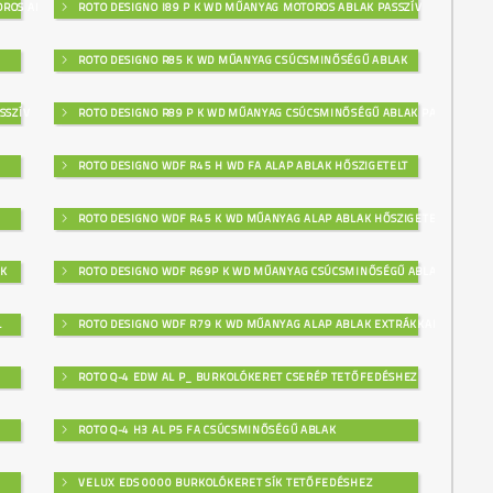
OROS ABLAK
ROTO DESIGNO I89 P K WD MŰANYAG MOTOROS ABLAK PASSZÍV
ROTO DESIGNO R85 K WD MŰANYAG CSÚCSMINŐSÉGŰ ABLAK
SSZÍV
ROTO DESIGNO R89 P K WD MŰANYAG CSÚCSMINŐSÉGŰ ABLAK PASSZÍV
ROTO DESIGNO WDF R45 H WD FA ALAP ABLAK HŐSZIGETELT
ROTO DESIGNO WDF R45 K WD MŰANYAG ALAP ABLAK HŐSZIGETELT
AK
ROTO DESIGNO WDF R69P K WD MŰANYAG CSÚCSMINŐSÉGŰ ABLAK
L
ROTO DESIGNO WDF R79 K WD MŰANYAG ALAP ABLAK EXTRÁKKAL
ROTO Q-4 EDW AL P_ BURKOLÓKERET CSERÉP TETŐFEDÉSHEZ
ROTO Q-4 H3 AL P5 FA CSÚCSMINŐSÉGŰ ABLAK
VELUX EDS 0000 BURKOLÓKERET SÍK TETŐFEDÉSHEZ