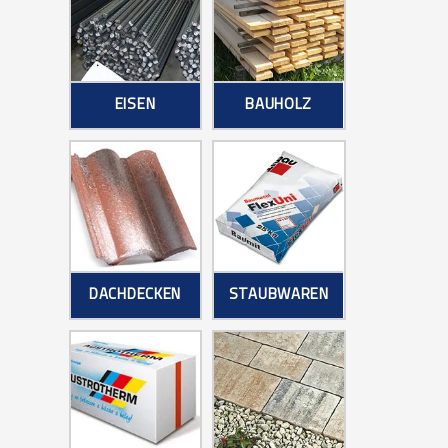
EISEN
BAUHOLZ
DACHDECKEN
STAUBWAREN