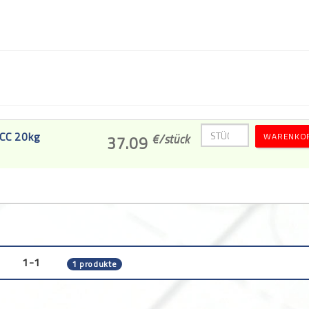
SCC 20kg
WARENKO
€/
stück
37.09
1-1
1 produkte