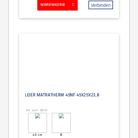
Verbinden
WARENKORB
LEIER MATRATHERM 45NF 45X25X23,8
Art. num.: 6019
45 cm
B