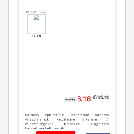
Art. num.: 1824
12 cm
€/
stück
3.18
3.26
Bármely épülettípus térhatároló önhordó
válaszfalainak készítésére alkalmas. A
válaszfaltéglákat üregekkel függőleges
helyzetben kell beép�...