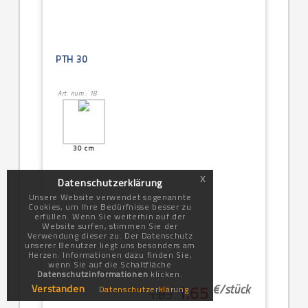
PTH 30
Art. num.: 18
30 cm
x
Datenschutzerklärung
Unsere Website verwendet sogenannte
Cookies, um Ihre Bedürfnisse besser zu
erfüllen. Wenn Sie weiterhin auf der
Website surfen, stimmen Sie der
Verwendung dieser zu. Der Datenschutz
unserer Benutzer liegt uns besonders am
Herzen. Informationen dazu finden Sie,
wenn Sie auf die Schaltfläche
Datenschutzinformationen
klicken.
€/
stück
Verstanden
1.65
Datenschutzerklärung
1.83