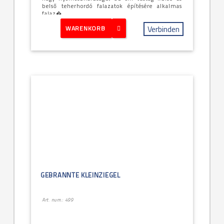
belső teherhordó falazatok építésére alkalmas
falaz�...
Verbinden
WARENKORB
GEBRANNTE KLEINZIEGEL
Art. num.: 499