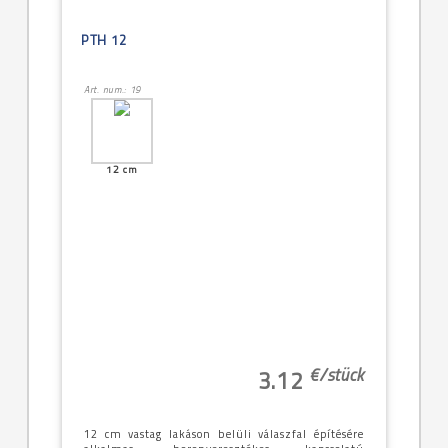
PTH 12
Art. num.: 19
12 cm
€/
stück
3.12
12 cm vastag lakáson belüli válaszfal építésére