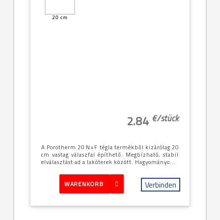
20 cm
€/
stück
2.84
A Porotherm 20 N+F tégla termékből kizárólag 20
cm vastag válaszfal építhető. Megbízható, stabil
elválasztást ad a lakóterek között. Hagyományo...
Verbinden
WARENKORB