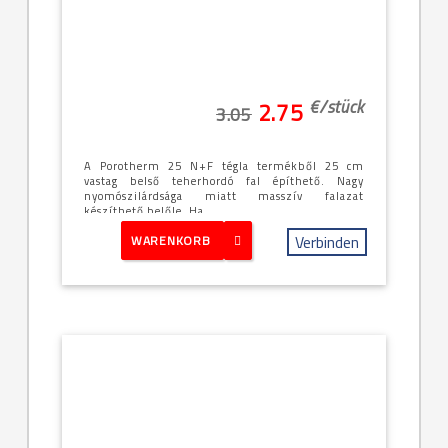
€/
stück
2.75
3.05
A Porotherm 25 N+F tégla termékből 25 cm
vastag belső teherhordó fal építhető. Nagy
nyomószilárdsága miatt masszív falazat
készíthető belőle. Ha...
Verbinden
WARENKORB