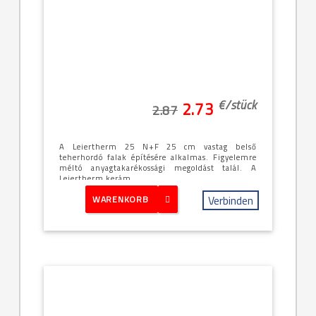
€/
stück
2.73
2.87
A Leiertherm 25 N+F 25 cm vastag belső
teherhordó falak építésére alkalmas. Figyelemre
méltó anyagtakarékossági megoldást talál. A
Leiertherm kerám...
Verbinden
WARENKORB