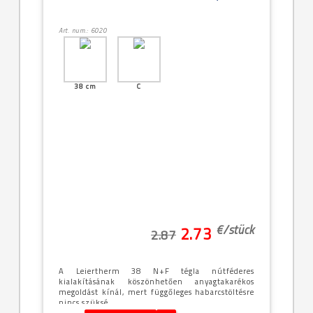
Art. num.: 6020
38 cm
C
€/
stück
2.73
2.87
A Leiertherm 38 N+F tégla nútféderes
kialakításának köszönhetően anyagtakarékos
megoldást kínál, mert függőleges habarcstöltésre
nincs szüksé...