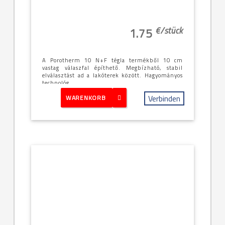
€/
stück
1.75
A Porotherm 10 N+F tégla termékből 10 cm
vastag válaszfal építhető. Megbízható, stabil
elválasztást ad a lakóterek között. Hagyományos
technológ...
Verbinden
WARENKORB