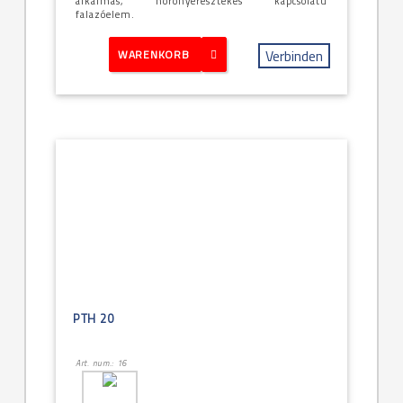
alkalmas, horonyeresztékes kapcsolatú
falazóelem.
Verbinden
WARENKORB
PTH 20
Art. num.: 16