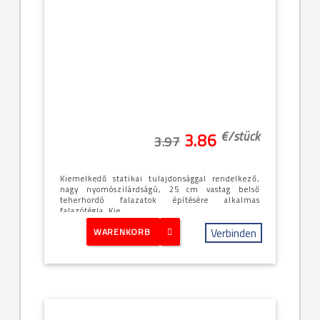
€/
stück
3.86
3.97
Kiemelkedő statikai tulajdonsággal rendelkező,
nagy nyomószilárdságú, 25 cm vastag belső
teherhordó falazatok építésére alkalmas
falazótégla. Kie...
Verbinden
WARENKORB