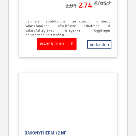
€/
stück
2.74
2.81
Bármely épülettípus térhatároló önhordó
válaszfalainak készítésére alkalmas. A
válaszfaltéglákat üregekkel függőleges
helyzetben kell beép�...
Verbinden
WARENKORB
BAKONYTHERM 12 NF