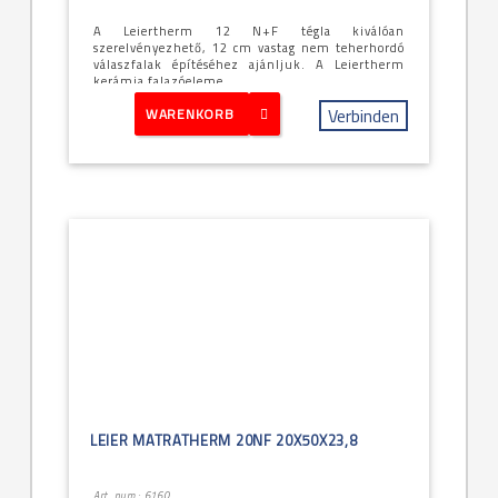
A Leiertherm 12 N+F tégla kiválóan
szerelvényezhető, 12 cm vastag nem teherhordó
válaszfalak építéséhez ajánljuk. A Leiertherm
kerámia falazóeleme...
Verbinden
WARENKORB
LEIER MATRATHERM 20NF 20X50X23,8
Art. num.: 6160