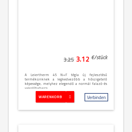
€/
stück
3.12
3.25
A Leiertherm 45 N+F tégla új fejlesztésű
termékünknek a legkedvezőbb a hőszigetelő
képessége, melyhez elegendő a normál falazó-és
vakolóhabarcs ...
Verbinden
WARENKORB