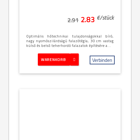
€/
stück
2.83
2.91
Optimális hőtechnikai tulajdonságokkal bíró,
nagy nyomószilárdságú falazótégla, 30 cm vastag
külső és belső teherhordó falazatok építésére a...
Verbinden
WARENKORB