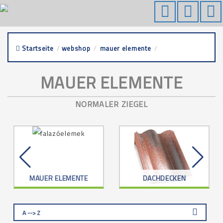
Startseite
/
webshop
/
mauer elemente
/
normaler ziegel
MAUER ELEMENTE
NORMALER ZIEGEL
MAUER ELEMENTE
DACHDECKEN
A --> Z