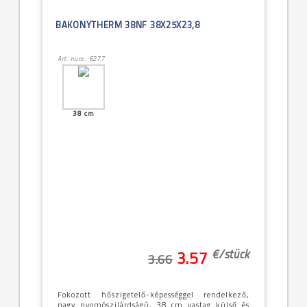
BAKONYTHERM 38NF 38X25X23,8
Art. num.: 6277
38 cm
€/
stück
3.57
3.66
Fokozott hőszigetelő-képességgel rendelkező,
nagy nyomószilárdságú, 38 cm vastag külső és