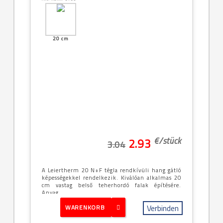
20 cm
€/
stück
2.93
3.04
A Leiertherm 20 N+F tégla rendkívüli hang gátló
képességekkel rendelkezik. Kiválóan alkalmas 20
cm vastag belső teherhordó falak építésére.
Anyag...
Verbinden
WARENKORB