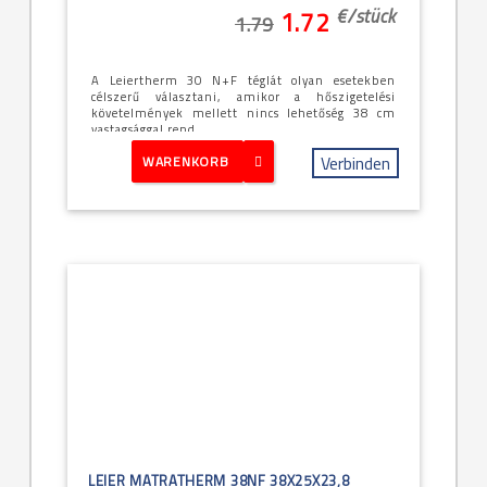
€/
stück
1.72
1.79
A Leiertherm 30 N+F téglát olyan esetekben
célszerű választani, amikor a hőszigetelési
követelmények mellett nincs lehetőség 38 cm
vastagsággal rend...
Verbinden
WARENKORB
LEIER MATRATHERM 38NF 38X25X23,8