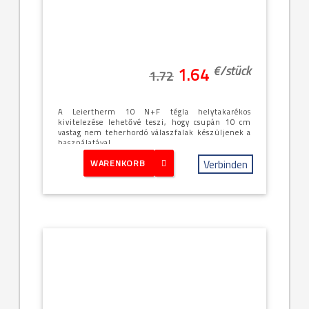
€/
stück
1.64
1.72
A Leiertherm 10 N+F tégla helytakarékos
kivitelezése lehetővé teszi, hogy csupán 10 cm
vastag nem teherhordó válaszfalak készüljenek a
használatával...
Verbinden
WARENKORB