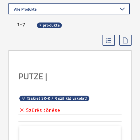
Alle Produkte
1-7
7 produkte
PUTZE |
[Sakret SK-K / R szilikát vakolat]
Szűrés törlése