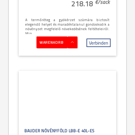
€/
sack
218.18
A termőréteg a gyökérzet számára biztosít
elegendő helyet és maradéktalanul gondoskodik a
növényzet megfelelő növekedésének feltételeiről.
Min...
Verbinden
WARENKORB
BAUDER NÖVÉNYFÖLD LBB-E 40L-ES