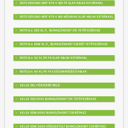
ROTO DESIGNO WDF R79 H WD FA ALAP ABLAK EXTRÁKKAL
ROTO DESIGNO WDF R79 K WD MŰANYAG ALAP ABLAK EXTRÁKKAL
ROTO Q-4 EDS AL P_ BURKOLÓKERET SÍK TETŐFEDÉSHEZ
ROTO Q-4 EDW AL P_ BURKOLÓKERET CSERÉP TETŐFEDÉSHEZ
ROTO Q-4 H2 AL P5 FA ALAP ABLAK EXTRÁKKAL
ROTO Q-4 H3 AL P5 FA CSÚCSMINŐSÉGŰ ABLAK
VELUX DKL FÉNYZÁRÓ ROLÓ
VELUX EDS 0000 BURKOLÓKERET SÍK TETŐFEDÉSHEZ
VELUX EDW 0000 BURKOLÓKERET CSERÉPHEZ
VELUX EDW 2000 HŐSZIGETELT BURKOLÓKERET CSERÉPHEZ