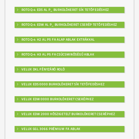
ROTO Q-4 EDS AL P_ BURKOLÓKERET SÍK TETŐFEDÉSHEZ
ROTO Q-4 EDW AL P_ BURKOLÓKERET CSERÉP TETŐFEDÉSHEZ
ROTO Q-4 H2 AL P5 FA ALAP ABLAK EXTRÁKKAL
ROTO Q-4 H3 AL P5 FA CSÚCSMINŐSÉGŰ ABLAK
VELUX DKL FÉNYZÁRÓ ROLÓ
VELUX EDS 0000 BURKOLÓKERET SÍK TETŐFEDÉSHEZ
VELUX EDW 0000 BURKOLÓKERET CSERÉPHEZ
VELUX EDW 2000 HŐSZIGETELT BURKOLÓKERET CSERÉPHEZ
VELUX GGL 3066 PRÉMIUM FA ABLAK