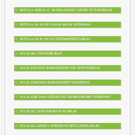
ROTO Q-4 EDW AL P_ BURKOLÓKERET CSERÉP TETŐFEDÉSHEZ
ROTO Q-4 H2 AL P5 FA ALAP ABLAK EXTRÁKKAL
ROTO Q-4 H3 AL P5 FA CSÚCSMINŐSÉGŰ ABLAK
VELUX DKL FÉNYZÁRÓ ROLÓ
VELUX EDS 0000 BURKOLÓKERET SÍK TETŐFEDÉSHEZ
VELUX EDW 0000 BURKOLÓKERET CSERÉPHEZ
VELUX EDW 2000 HŐSZIGETELT BURKOLÓKERET CSERÉPHEZ
VELUX GGL 3066 PRÉMIUM FA ABLAK
VELUX GGL 306621 INTEGRA FA INTELLIGENS ABLAK