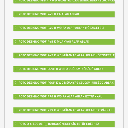
ROTO DESIGNO R89 P K WD MŰANYAG CSÚCSMINŐSÉGŰ ABLAK PASSZÍV
ROTO DESIGNO WDF R45 H FA ALAP ABLAK
ROTO DESIGNO WDF R45 H WD FA ALAP ABLAK HŐSZIGETELT
ROTO DESIGNO WDF R45 K MŰANYAG ALAP ABLAK
ROTO DESIGNO WDF R45 K WD MŰANYAG ALAP ABLAK HŐSZIGETELT
ROTO DESIGNO WDF R69P H WD FA CSÚCSMINŐSÉGŰ ABLAK
ROTO DESIGNO WDF R69P K WD MŰANYAG CSÚCSMINŐSÉGŰ ABLAK
ROTO DESIGNO WDF R79 H WD FA ALAP ABLAK EXTRÁKKAL
ROTO DESIGNO WDF R79 K WD MŰANYAG ALAP ABLAK EXTRÁKKAL
ROTO Q-4 EDS AL P_ BURKOLÓKERET SÍK TETŐFEDÉSHEZ