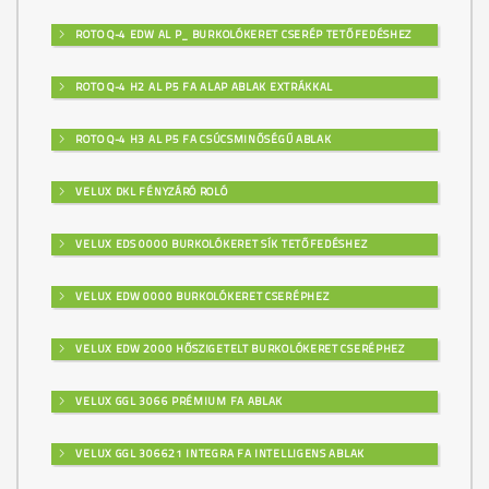
ROTO Q-4 EDW AL P_ BURKOLÓKERET CSERÉP TETŐFEDÉSHEZ
ROTO Q-4 H2 AL P5 FA ALAP ABLAK EXTRÁKKAL
ROTO Q-4 H3 AL P5 FA CSÚCSMINŐSÉGŰ ABLAK
VELUX DKL FÉNYZÁRÓ ROLÓ
VELUX EDS 0000 BURKOLÓKERET SÍK TETŐFEDÉSHEZ
VELUX EDW 0000 BURKOLÓKERET CSERÉPHEZ
VELUX EDW 2000 HŐSZIGETELT BURKOLÓKERET CSERÉPHEZ
VELUX GGL 3066 PRÉMIUM FA ABLAK
VELUX GGL 306621 INTEGRA FA INTELLIGENS ABLAK