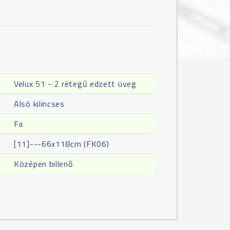
Velux 51 - 2 rétegű edzett üveg
Alsó kilincses
Fa
[11]---66x118cm (FK06)
Középen billenő