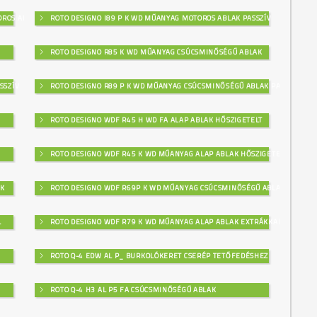
OROS ABLAK
ROTO DESIGNO I89 P K WD MŰANYAG MOTOROS ABLAK PASSZÍV
ROTO DESIGNO R85 K WD MŰANYAG CSÚCSMINŐSÉGŰ ABLAK
SSZÍV
ROTO DESIGNO R89 P K WD MŰANYAG CSÚCSMINŐSÉGŰ ABLAK PASSZÍV
ROTO DESIGNO WDF R45 H WD FA ALAP ABLAK HŐSZIGETELT
ROTO DESIGNO WDF R45 K WD MŰANYAG ALAP ABLAK HŐSZIGETELT
AK
ROTO DESIGNO WDF R69P K WD MŰANYAG CSÚCSMINŐSÉGŰ ABLAK
L
ROTO DESIGNO WDF R79 K WD MŰANYAG ALAP ABLAK EXTRÁKKAL
ROTO Q-4 EDW AL P_ BURKOLÓKERET CSERÉP TETŐFEDÉSHEZ
ROTO Q-4 H3 AL P5 FA CSÚCSMINŐSÉGŰ ABLAK