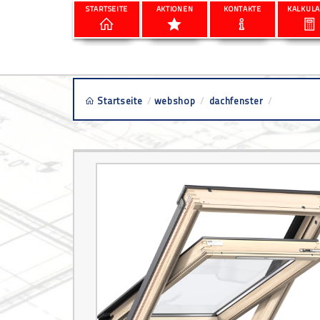
STARTSEITE
AKTIONEN
KONTAKTE
KALKULA
Startseite
/
webshop
/
dachfenster
/
velux gzl