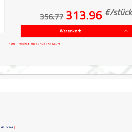
€/
stück
313.96
356.77
Warenkorb
* Der Preis gilt nur für Online-Käufe!
 kilincses
|