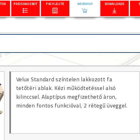
TOR
PREISANGEBOT
FACHLEUTE
WEBSHOP
DOWNLOADS
 1051 b fk06 66x118 standard fa ablak 2r alsó k. zum sonderpreis |
Velux Standard színtelen lakkozott fa
tetőtéri ablak. Kézi működtetéssel alsó
kilinccsel. Alaptípus megfizethető áron,
minden fontos funkcióval, 2 rétegű üveggel.