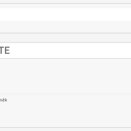
TE
rmék