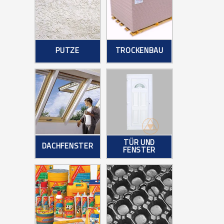
PUTZE
TROCKENBAU
TÜR UND
DACHFENSTER
FENSTER