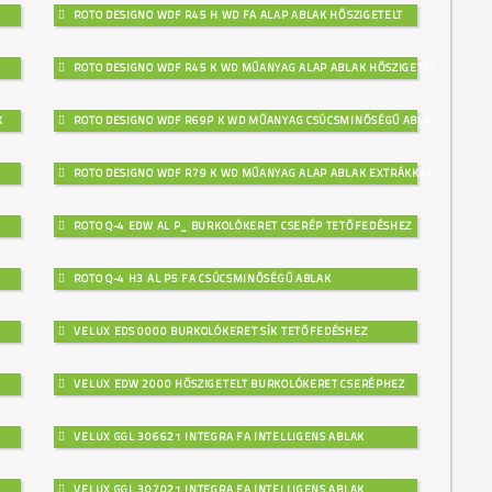
ROTO DESIGNO WDF R45 H WD FA ALAP ABLAK HŐSZIGETELT
ROTO DESIGNO WDF R45 K WD MŰANYAG ALAP ABLAK HŐSZIGETELT
K
ROTO DESIGNO WDF R69P K WD MŰANYAG CSÚCSMINŐSÉGŰ ABLAK
ROTO DESIGNO WDF R79 K WD MŰANYAG ALAP ABLAK EXTRÁKKAL
ROTO Q-4 EDW AL P_ BURKOLÓKERET CSERÉP TETŐFEDÉSHEZ
ROTO Q-4 H3 AL P5 FA CSÚCSMINŐSÉGŰ ABLAK
VELUX EDS 0000 BURKOLÓKERET SÍK TETŐFEDÉSHEZ
VELUX EDW 2000 HŐSZIGETELT BURKOLÓKERET CSERÉPHEZ
VELUX GGL 306621 INTEGRA FA INTELLIGENS ABLAK
VELUX GGL 307021 INTEGRA FA INTELLIGENS ABLAK