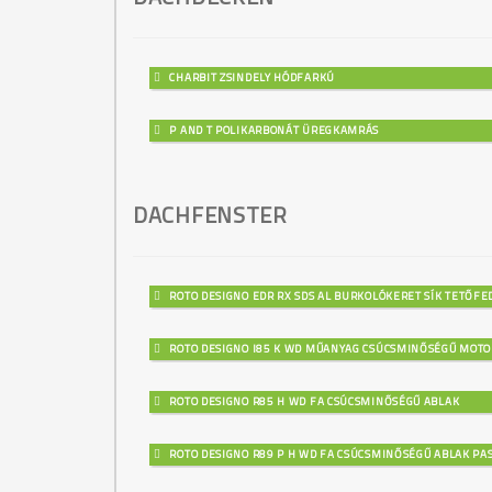
CHARBIT ZSINDELY HÓDFARKÚ
P AND T POLIKARBONÁT ÜREGKAMRÁS
DACHFENSTER
ROTO DESIGNO EDR RX SDS AL BURKOLÓKERET SÍK TETŐF
ROTO DESIGNO I85 K WD MŰANYAG CSÚCSMINŐSÉGŰ MOTO
ROTO DESIGNO R85 H WD FA CSÚCSMINŐSÉGŰ ABLAK
ROTO DESIGNO R89 P H WD FA CSÚCSMINŐSÉGŰ ABLAK PAS