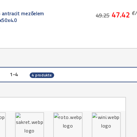
€/
 antracit mezőelem
47.42
49.25
x50x4.0
5
1-4
4 produkte