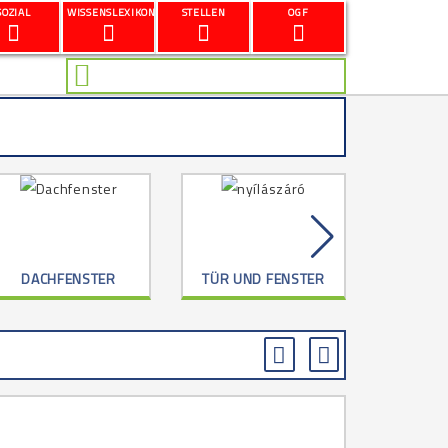
SOZIAL
WISSENSLEXIKON
STELLEN
OGF
DACHFENSTER
TÜR UND FENSTER
G