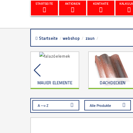
STARTSEITE
AKTIONEN
KONTAKTE
KALKULA
Startseite
/
webshop
/
zaun
/
feldelement
RKZEUG
MAUER ELEMENTE
DACHDECKEN
A --> Z
Alle Produkte