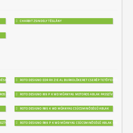
CHARBIT ZSINDELY TÉGLÁNY
EDÉSHEZ
ROTO DESIGNO EDR RX ZIE AL BURKOLÓKERET CSERÉP TETŐFEDÉSHEZ
ROS ABLAK
ROTO DESIGNO I89 P K WD MŰANYAG MOTOROS ABLAK PASSZÍV
ROTO DESIGNO R85 K WD MŰANYAG CSÚCSMINŐSÉGŰ ABLAK
SZÍV
ROTO DESIGNO R89 P K WD MŰANYAG CSÚCSMINŐSÉGŰ ABLAK PASSZÍV