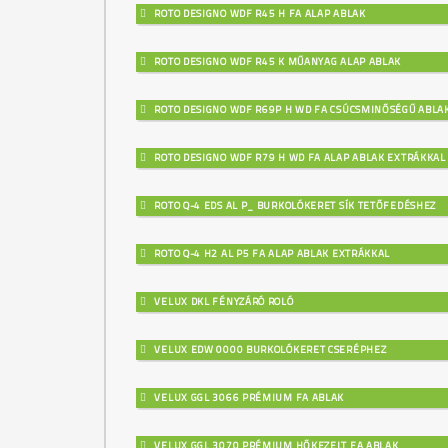
ROTO DESIGNO WDF R45 H FA ALAP ABLAK
ROTO DESIGNO WDF R45 K MŰANYAG ALAP ABLAK
ROTO DESIGNO WDF R69P H WD FA CSÚCSMINŐSÉGŰ ABLA
ROTO DESIGNO WDF R79 H WD FA ALAP ABLAK EXTRÁKKAL
ROTO Q-4 EDS AL P_ BURKOLÓKERET SÍK TETŐFEDÉSHEZ
ROTO Q-4 H2 AL P5 FA ALAP ABLAK EXTRÁKKAL
VELUX DKL FÉNYZÁRÓ ROLÓ
VELUX EDW 0000 BURKOLÓKERET CSERÉPHEZ
VELUX GGL 3066 PRÉMIUM FA ABLAK
VELUX GGL 3070 PRÉMIUM HŐKEZELT FA ABLAK