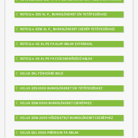
ROTO Q-4 EDS AL P_ BURKOLÓKERET SÍK TETŐFEDÉSHEZ
ROTO Q-4 EDW AL P_ BURKOLÓKERET CSERÉP TETŐFEDÉSHEZ
ROTO Q-4 H2 AL P5 FA ALAP ABLAK EXTRÁKKAL
ROTO Q-4 H3 AL P5 FA CSÚCSMINŐSÉGŰ ABLAK
VELUX DKL FÉNYZÁRÓ ROLÓ
VELUX EDS 0000 BURKOLÓKERET SÍK TETŐFEDÉSHEZ
VELUX EDW 0000 BURKOLÓKERET CSERÉPHEZ
VELUX EDW 2000 HŐSZIGETELT BURKOLÓKERET CSERÉPHEZ
VELUX GGL 3066 PRÉMIUM FA ABLAK