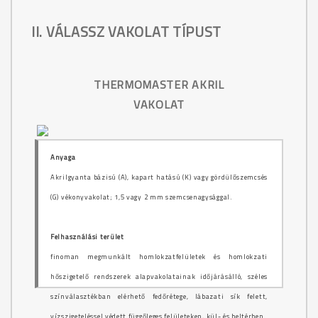
II. VÁLASSZ VAKOLAT TÍPUST
THERMOMASTER AKRIL
VAKOLAT
Anyaga
Akrilgyanta bázisú (A), kapart hatású (K) vagy gördülőszemcsés
(G) vékonyvakolat; 1,5 vagy 2 mm szemcsenagysággal.
Felhasználási terület
finoman megmunkált homlokzatfelületek és homlokzati
hőszigetelő rendszerek alapvakolatainak időjárásálló, széles
színválasztékban elérhető fedőrétege, lábazati sík felett,
vízszigeteléssel védett függőleges felületeken, kül- és beltérben.