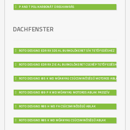
P AND T POLIKARBONÁT ÜREGKAMRÁS
DACHFENSTER
ROTO DESIGNO EDR RX SDS AL BURKOLÓKERET SÍK TETŐFEDÉSHEZ
ROTO DESIGNO EDR RX ZIE AL BURKOLÓKERET CSERÉP TETŐFEDÉSHEZ
ROTO DESIGNO I85 K WD MŰANYAG CSÚCSMINŐSÉGŰ MOTOROS ABLAK
ROTO DESIGNO I89 P K WD MŰANYAG MOTOROS ABLAK PASSZÍV
ROTO DESIGNO R85 H WD FA CSÚCSMINŐSÉGŰ ABLAK
ROTO DESIGNO R85 K WD MŰANYAG CSÚCSMINŐSÉGŰ ABLAK