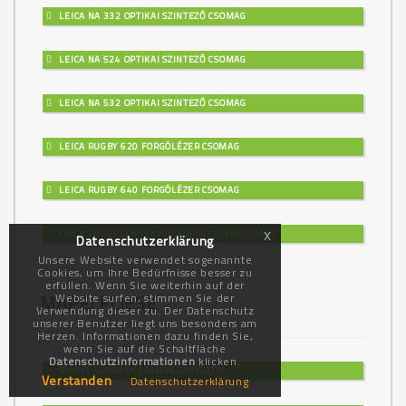
LEICA NA 332 OPTIKAI SZINTEZŐ CSOMAG
LEICA NA 524 OPTIKAI SZINTEZŐ CSOMAG
LEICA NA 532 OPTIKAI SZINTEZŐ CSOMAG
LEICA RUGBY 620 FORGÓLÉZER CSOMAG
LEICA RUGBY 640 FORGÓLÉZER CSOMAG
LEICA RUGBY CLH CLX200 FORGÓLÉZER CSOMAG
x
Datenschutzerklärung
Unsere Website verwendet sogenannte
Cookies, um Ihre Bedürfnisse besser zu
erfüllen. Wenn Sie weiterhin auf der
MAPEI FLIESE
Website surfen, stimmen Sie der
Verwendung dieser zu. Der Datenschutz
unserer Benutzer liegt uns besonders am
Herzen. Informationen dazu finden Sie,
wenn Sie auf die Schaltfläche
Datenschutzinformationen
klicken.
MAPEI ADESILEX CSEMPERAGASZTÓ
Verstanden
Datenschutzerklärung