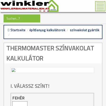
Tog
nav
Startseite
/
építőanyag kalkulátorok
/
színvakolat gyártók
/
thermomaster színvakolat kalkulátor
THERMOMASTER SZÍNVAKOLAT
KALKULÁTOR
I. VÁLASSZ SZÍNT!
FEHÉR