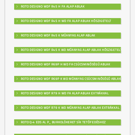
ROTO DESIGNO WDF R45 H FA ALAP ABLAK
ROTO DESIGNO WDF R45 H WD FA ALAP ABLAK HŐSZIGETELT
ROTO DESIGNO WDF R45 K MŰANYAG ALAP ABLAK
ROTO DESIGNO WDF R45 K WD MŰANYAG ALAP ABLAK HŐSZIGETELT
ROTO DESIGNO WDF R69P H WD FA CSÚCSMINŐSÉGŰ ABLAK
ROTO DESIGNO WDF R69P K WD MŰANYAG CSÚCSMINŐSÉGŰ ABLAK
ROTO DESIGNO WDF R79 H WD FA ALAP ABLAK EXTRÁKKAL
ROTO DESIGNO WDF R79 K WD MŰANYAG ALAP ABLAK EXTRÁKKAL
ROTO Q-4 EDS AL P_ BURKOLÓKERET SÍK TETŐFEDÉSHEZ