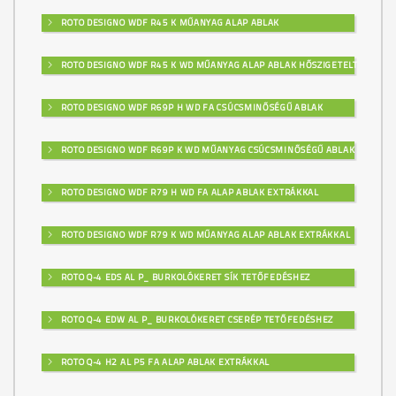
ROTO DESIGNO WDF R45 K MŰANYAG ALAP ABLAK
ROTO DESIGNO WDF R45 K WD MŰANYAG ALAP ABLAK HŐSZIGETELT
ROTO DESIGNO WDF R69P H WD FA CSÚCSMINŐSÉGŰ ABLAK
ROTO DESIGNO WDF R69P K WD MŰANYAG CSÚCSMINŐSÉGŰ ABLAK
ROTO DESIGNO WDF R79 H WD FA ALAP ABLAK EXTRÁKKAL
ROTO DESIGNO WDF R79 K WD MŰANYAG ALAP ABLAK EXTRÁKKAL
ROTO Q-4 EDS AL P_ BURKOLÓKERET SÍK TETŐFEDÉSHEZ
ROTO Q-4 EDW AL P_ BURKOLÓKERET CSERÉP TETŐFEDÉSHEZ
ROTO Q-4 H2 AL P5 FA ALAP ABLAK EXTRÁKKAL