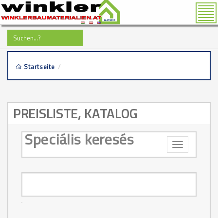
Tog
nav
Startseite
/
downloads
PREISLISTE, KATALOG
Speciális keresés
Toggle
navigation