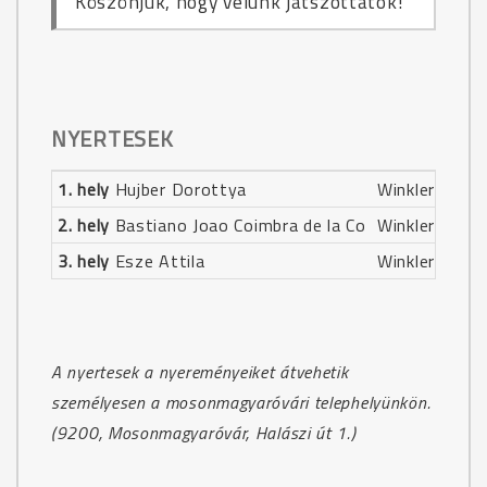
Köszönjük, hogy velünk játszottatok!
NYERTESEK
1. hely
Hujber Dorottya
Winkler Tüzép
2. hely
Bastiano Joao Coimbra de la Co
Winkler Tüzép
3. hely
Esze Attila
Winkler Tüzép
A nyertesek a nyereményeiket átvehetik
személyesen a mosonmagyaróvári telephelyünkön.
(9200, Mosonmagyaróvár, Halászi út 1.)