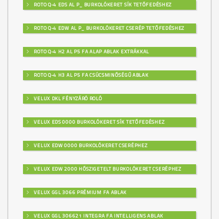
ROTO Q-4 EDS AL P_ BURKOLÓKERET SÍK TETŐFEDÉSHEZ
ROTO Q-4 EDW AL P_ BURKOLÓKERET CSERÉP TETŐFEDÉSHEZ
ROTO Q-4 H2 AL P5 FA ALAP ABLAK EXTRÁKKAL
ROTO Q-4 H3 AL P5 FA CSÚCSMINŐSÉGŰ ABLAK
VELUX DKL FÉNYZÁRÓ ROLÓ
VELUX EDS 0000 BURKOLÓKERET SÍK TETŐFEDÉSHEZ
VELUX EDW 0000 BURKOLÓKERET CSERÉPHEZ
VELUX EDW 2000 HŐSZIGETELT BURKOLÓKERET CSERÉPHEZ
VELUX GGL 3066 PRÉMIUM FA ABLAK
VELUX GGL 306621 INTEGRA FA INTELLIGENS ABLAK